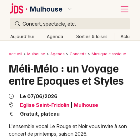
Mulhouse
Concert, spectacle, etc.
Quoi ?
Fermer
Aujourd'hui
Agenda
Sorties & loisirs
Actu
Où ?
Retour
Publier un événement
Accueil
Mulhouse
Agenda
Concerts
Musique classique
Mulhouse et alentours
Haut-Rhin (68)
Alsace
Méli-Mélo : un Voyage
Bordeaux
Partout
Près de moi
Changer de lieu
entre Epoques et Styles
Colmar
Quand ?
Effacer les dates
Lille
Grands événements
Aujourd'hui
Demain
Ce week-end
Autre
Le 07/06/2026
Lyon
Eglise Saint-Fridolin
|
Mulhouse
Activité & Expérience
Gratuit, plateau
Marseille
Manifestations
L'ensemble vocal Le Rouge et Noir vous invite à son
Mulhouse
concert de printemps, saison 2026.
Foires & salons