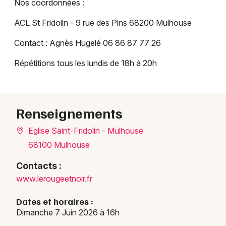
Nos coordonnées :
ACL St Fridolin - 9 rue des Pins 68200 Mulhouse
Contact : Agnès Hugelé 06 86 87 77 26
Répétitions tous les lundis de 18h à 20h
Choisir mes départements
Renseignements
68 - Haut-Rhin
Eglise Saint-Fridolin - Mulhouse
68100 Mulhouse
Mon email
Contacts :
www.lerougeetnoir.fr
Je m'abonne
Dates et horaires :
Dimanche 7 Juin 2026 à 16h