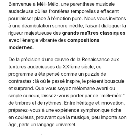
Bienvenue à Méli-Mélo, une parenthèse musicale
Musique classique dans le Grand Est
audacieuse où les frontières temporelles s’effacent
pour laisser place à l’émotion pure. Nous vous invitons
à une déambulation sonore inédite, faisant dialoguer la
rigueur majestueuse des
grands maîtres classiques
avec l’énergie vibrante des
compositions
Jeux concours
modernes
.
Newsletter des sorties
De la précision d’une œuvre de la Renaissance aux
textures audacieuses du XXIème siècle, ce
Artistes en tournée
programme a été pensé comme un puzzle de
contrastes : là où le passé inspire, le présent bouscule
Actus à Mulhouse
et surprend. Que vous soyez mélomane averti ou
simple curieux, laissez-vous porter par ce “méli-mélo”
Magazine à Mulhouse
de timbres et de rythmes. Entre héritage et innovation,
préparez-vous à une expérience symphonique riche
Actus tourisme & loisirs
en couleurs, prouvant que la musique, peu importe son
âge, parle un langage universel.
Restaurants