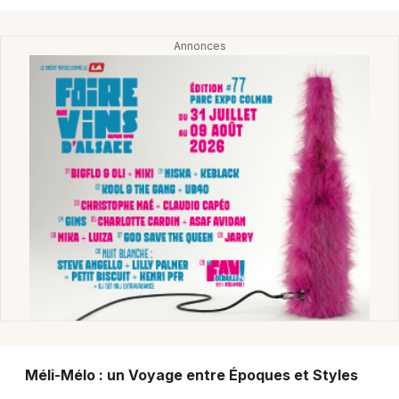
Montpellier
Spectacles
Nantes
Concerts
Nice
Paris
Sports
Strasbourg
Soirées
Toulouse
Sorties famille
Toutes les villes
Expos
Sorties & loisirs
Musique classique dans le Haut-Rhin
Méli-Mélo : un Voyage entre Époques et Styles
Musique classique en Alsace