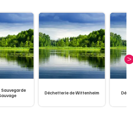
n Sauvegarde
Déchetterie de Wittenheim
Déche
Sauvage