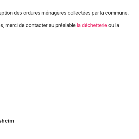
Spectacles
Mulhouse
eption des ordures ménagères collectées par la commune.
Concerts
Montpellier
s, merci de contacter au préalable
la déchetterie
ou la
Nantes
Sports
Nice
Soirées
Paris
Sorties famille
Strasbourg
Expos
Toulouse
Sorties & loisirs
Toutes les villes
Environnement et recyclage dans le
Haut-Rhin
isheim
Environnement et recyclage en Alsace