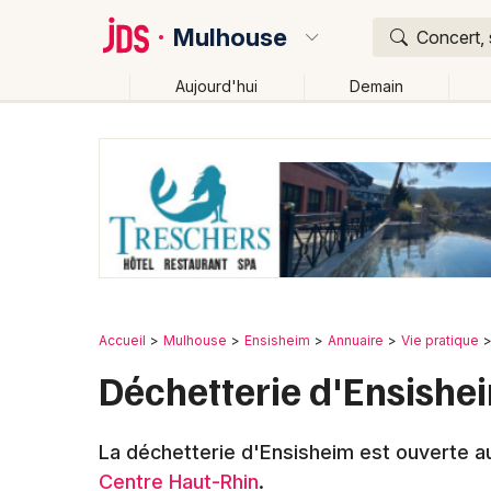
Mulhouse
Concert, 
Aujourd'hui
Demain
Quoi ?
Où ?
Mulhouse et alentours
Haut-Rhin (68)
Alsace
Changer de lieu
Accueil
Mulhouse
Ensisheim
Annuaire
Vie pratique
Déchetterie d'Ensishe
La déchetterie d'Ensisheim est ouverte a
Centre Haut-Rhin
.