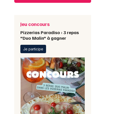
Jeu concours
Pizzerias Paradiso : 3 repas
"Duo Malin" à gagner
Je participe