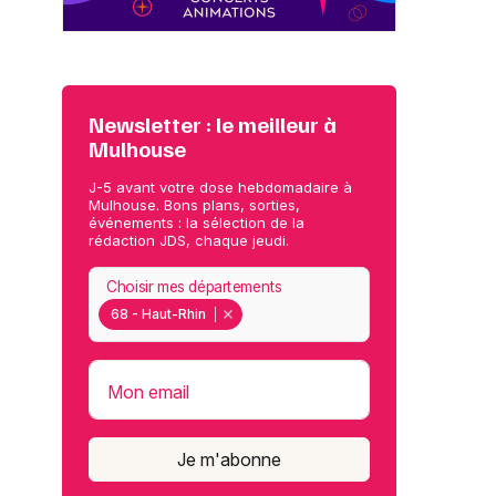
Newsletter : le meilleur à
Mulhouse
J-5 avant votre dose hebdomadaire à
Mulhouse. Bons plans, sorties,
événements : la sélection de la
rédaction JDS, chaque jeudi.
Choisir mes départements
68 - Haut-Rhin
Mon email
Je m'abonne