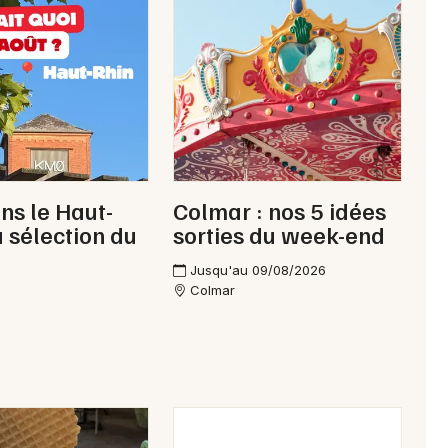
ns le Haut-
Colmar : nos 5 idées
a sélection du
sorties du week-end
Choisir mes départements
Jusqu'au 09/08/2026
68 - Haut-Rhin
Colmar
Mon email
Je m'abonne