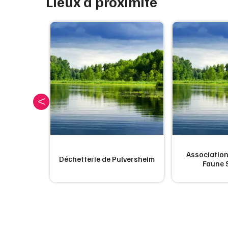
Lieux à proximité
Associatio
Sausheim
Déchetterie de Pulversheim
Faune 