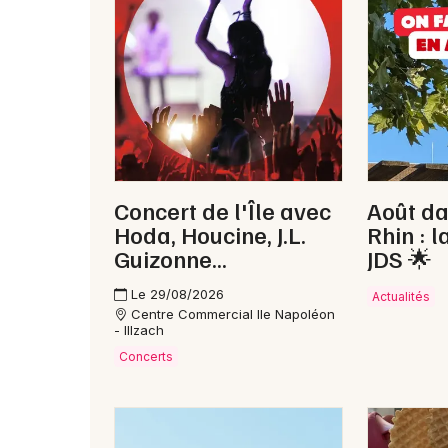
Concert de l'Île avec
Août da
Hoda, Houcine, J.L.
Rhin : l
Guizonne...
JDS 🌟
Le 29/08/2026
Actualités
Centre Commercial Ile Napoléon
- Illzach
Concerts