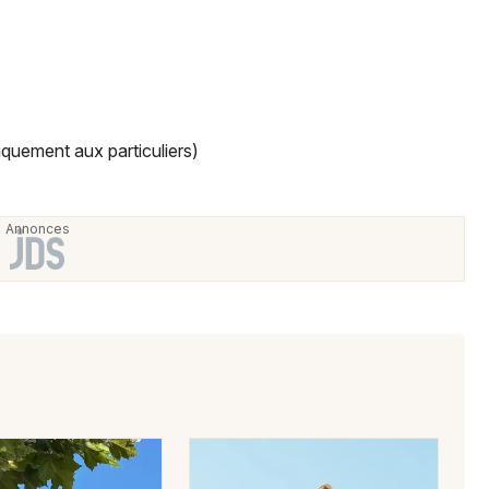
Environnement et recyclage dans le
Grand Est
quement aux particuliers)
Jeux concours
Newsletter des sorties
Artistes en tournée
Actus à Mulhouse
Magazine à Mulhouse
Actus tourisme & loisirs
Restaurants