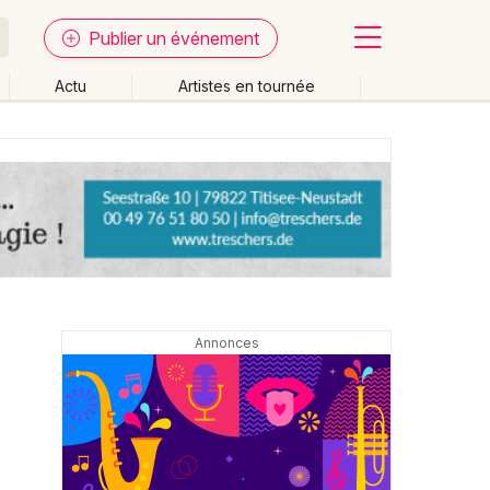
Publier un événement
Actu
Artistes en tournée
Fermer
Effacer les dates
week-end
Autre