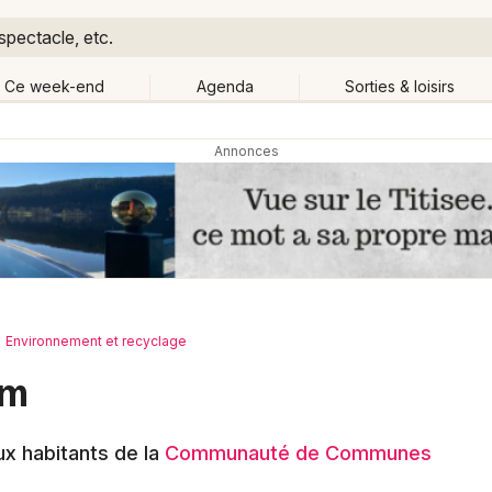
spectacle, etc.
Ce week-end
Agenda
Sorties & loisirs
Retour
Publier un événement
Quand ?
Aujourd'hui
Demain
Ce 
Partout
Près de moi
Bordeaux
Grands événements
Colmar
Activité & Expérience
Environnement et recyclage
Lille
im
Manifestations
Lyon
Foires & salons
ux habitants de la
Communauté de Communes
Marseille