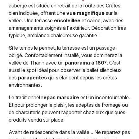
auberge est située en retrait de la route des Crêtes,
bien indiquée, offrant une
vue magnifique
sur la
vallée. Une terrasse
ensoleillée
et calme, avec des
aménagements soignés à l'extérieur. Décoration très
typique, ambiance chaleureuse garantie !
Si le temps le permet, la terrasse est un passage
obligé. Confortablement installé, vous dominerez la
Choisir mes départements
vallée de Thann avec un
panorama à 180°
. C’est
68 - Haut-Rhin
aussi le spot idéal pour observer le ballet silencieux
des
parapentes
qui s’élancent depuis les crêtes
environnantes.
Mon email
Le traditionnel
repas marcaire
est un incontournable.
Et pour prolonger le plaisir, les adeptes de fromage ou
Je m'abonne
de charcuterie peuvent rapporter chez eux quelques
produits vendu sur place.
Avant de redescendre dans la vallée... Ne repartez pas