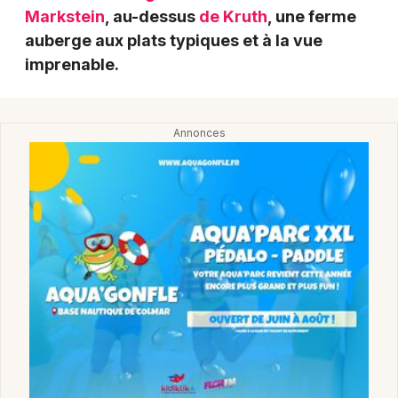
Montpellier
Markstein
, au-dessus
de Kruth
, une ferme
Spectacles
auberge aux plats typiques et à la vue
Nantes
imprenable.
Concerts
Nice
Paris
Sports
Strasbourg
Soirées
Toulouse
Sorties famille
Toutes les villes
Expos
Sorties & loisirs
Fermes auberges dans le Haut-Rhin
Fermes auberges en Alsace