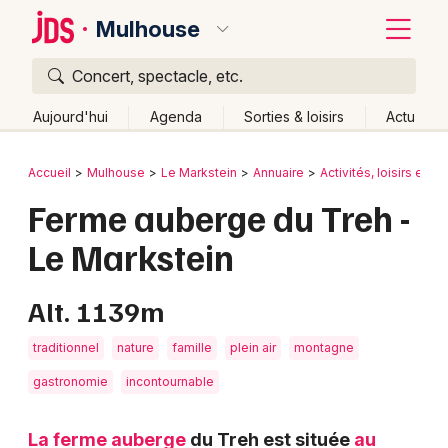
Mulhouse
Concert, spectacle, etc.
Quoi ?
Fermer
Aujourd'hui
Agenda
Sorties & loisirs
Actu
Où ?
Retour
Publier un événement
Accueil
Mulhouse
Le Markstein
Annuaire
Activités, loisirs et so
Mulhouse et alentours
Haut-Rhin (68)
Alsace
Ferme auberge du Treh -
Bordeaux
Partout
Près de moi
Changer de lieu
Le Markstein
Colmar
Quand ?
Effacer les dates
Lille
Grands événements
Aujourd'hui
Demain
Ce week-end
Autre
Alt. 1139m
Lyon
Activité & Expérience
traditionnel
nature
famille
plein air
montagne
Marseille
gastronomie
incontournable
Manifestations
Mulhouse
La ferme auberge
du Treh est située
au
Foires & salons