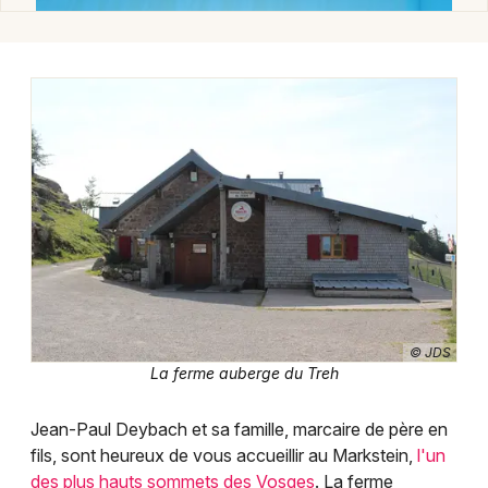
Fermes auberges dans le Grand Est
Jeux concours
Newsletter des sorties
Artistes en tournée
Actus à Mulhouse
© JDS
Magazine à Mulhouse
La ferme auberge du Treh
Actus tourisme & loisirs
Jean-Paul Deybach et sa famille, marcaire de père en
fils, sont heureux de vous accueillir au Markstein,
l'un
Restaurants
des plus hauts sommets des Vosges
. La ferme