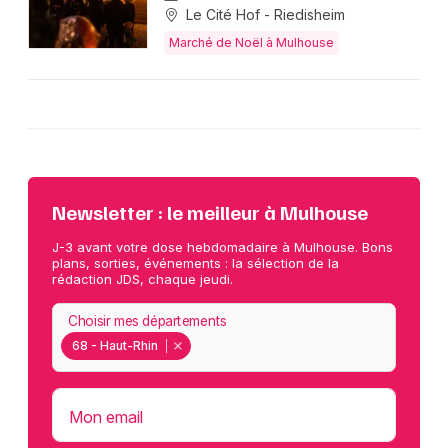
Le Cité Hof - Riedisheim
Marché de Noël à Mulhouse
Newsletter : le meilleur à Mulhouse
J-3 avant votre dose hebdomadaire à Mulhouse. Bons
plans, sorties, événements : la sélection de la
rédaction JDS, chaque jeudi.
Choisir mes départements
68 - Haut-Rhin
Mon email