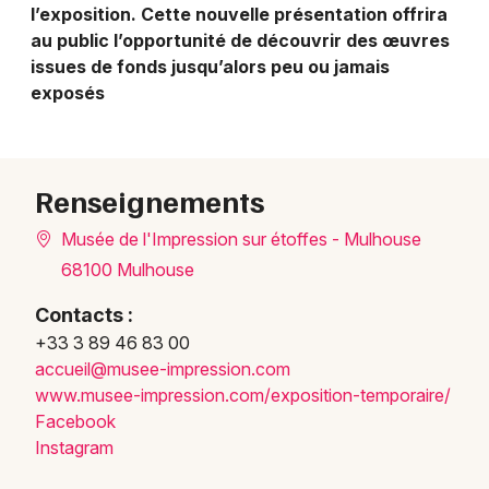
l’exposition. Cette nouvelle présentation offrira
au public l’opportunité de découvrir des œuvres
issues de fonds jusqu’alors peu ou jamais
exposés
Renseignements
Musée de l'Impression sur étoffes - Mulhouse
68100 Mulhouse
Contacts :
+33 3 89 46 83 00
accue
il@mu
see-i
mpres
sion.
com
www.m
usee-
impre
ssion
.com/
expos
ition
-temp
orair
e/
Facebook
Instagram