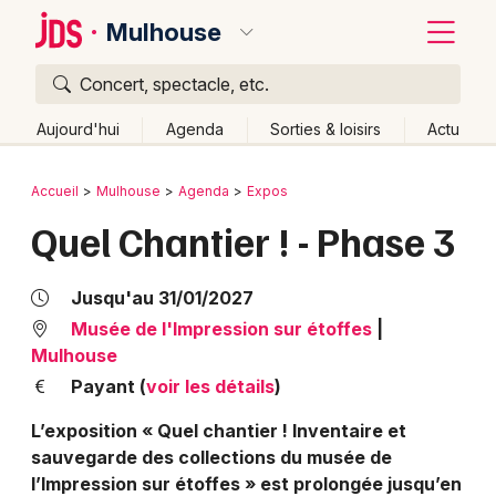
Mulhouse
Concert, spectacle, etc.
Quoi ?
Fermer
Aujourd'hui
Agenda
Sorties & loisirs
Actu
Où ?
Retour
Publier un événement
Accueil
Mulhouse
Agenda
Expos
Mulhouse et alentours
Haut-Rhin (68)
Alsace
Quel Chantier ! - Phase 3
Bordeaux
Partout
Près de moi
Changer de lieu
Colmar
Quand ?
Jusqu'au 31/01/2027
Effacer les dates
Lille
Grands événements
Musée de l'Impression sur étoffes
|
Aujourd'hui
Demain
Ce week-end
Autre
Mulhouse
Lyon
Activité & Expérience
Payant (
voir les détails
)
Marseille
L’exposition « Quel chantier ! Inventaire et
Manifestations
sauvegarde des collections du musée de
Mulhouse
l’Impression sur étoffes » est prolongée jusqu’en
Foires & salons