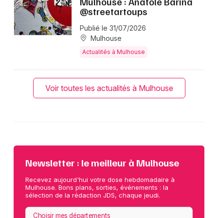
Mulhouse : Anatole Barina
@streetartoups
Publié le 31/07/2026
Mulhouse
Actualités à Mulhouse
Voir toutes les actualités à Mulhouse
Newsletter : le meilleur à Mulhouse
Recevez aujourd'hui votre dose hebdomadaire à
Mulhouse. Bons plans, sorties, événements : la
sélection de la rédaction JDS, chaque jeudi.
Choisir mes départements