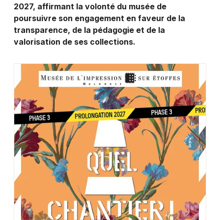
Montpellier
2027, affirmant la volonté du musée de
poursuivre son engagement en faveur de la
Spectacles
Nantes
transparence, de la pédagogie et de la
valorisation de ses collections.
Concerts
Nice
Paris
Sports
Strasbourg
Soirées
Toulouse
Sorties famille
Toutes les villes
Expos
Sorties & loisirs
Expos dans le Haut-Rhin
Expos en Alsace