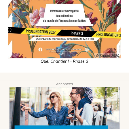
Expos dans le Grand Est
Jeux concours
Newsletter des sorties
© Studio 2920
Quel Chantier ! - Phase 3
Artistes en tournée
Actus à Mulhouse
Magazine à Mulhouse
Actus tourisme & loisirs
Restaurants