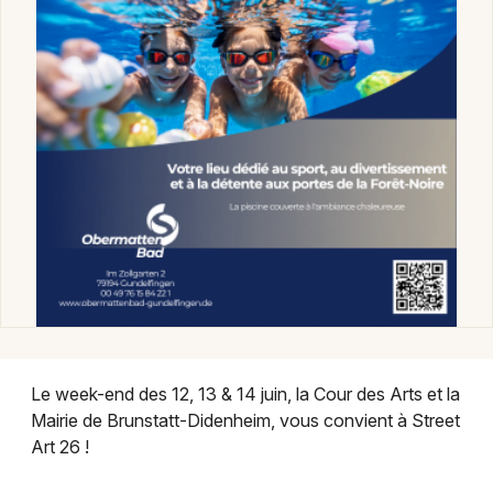
Montpellier
Spectacles
Nantes
Concerts
Nice
Paris
Sports
Strasbourg
Soirées
Toulouse
Sorties famille
Toutes les villes
Expos
Sorties & loisirs
Le week-end des 12, 13 & 14 juin, la Cour des Arts et la
Expos dans le Haut-Rhin
Mairie de Brunstatt-Didenheim, vous convient à Street
Art 26 !
Expos en Alsace