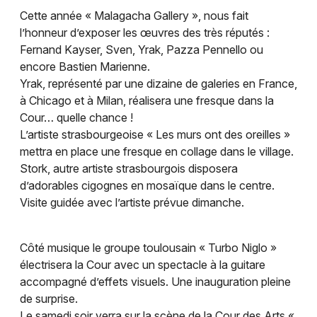
Cette année « Malagacha Gallery », nous fait
Expos dans le Grand Est
l’honneur d’exposer les œuvres des très réputés :
Fernand Kayser, Sven, Yrak, Pazza Pennello ou
encore Bastien Marienne.
Yrak, représenté par une dizaine de galeries en France,
à Chicago et à Milan, réalisera une fresque dans la
Jeux concours
Cour… quelle chance !
L’artiste strasbourgeoise « Les murs ont des oreilles »
Newsletter des sorties
mettra en place une fresque en collage dans le village.
Stork, autre artiste strasbourgois disposera
Artistes en tournée
d’adorables cigognes en mosaïque dans le centre.
Visite guidée avec l’artiste prévue dimanche.
Actus à Mulhouse
Magazine à Mulhouse
Côté musique le groupe toulousain « Turbo Niglo »
électrisera la Cour avec un spectacle à la guitare
Actus tourisme & loisirs
accompagné d’effets visuels. Une inauguration pleine
de surprise.
Restaurants
Le samedi soir verra sur la scène de la Cour des Arts «