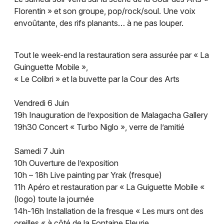
Florentin » et son groupe, pop/rock/soul. Une voix
envoûtante, des rifs planants… à ne pas louper.
Tout le week-end la restauration sera assurée par « La
Guinguette Mobile »,
« Le Colibri » et la buvette par la Cour des Arts
Choisir mes départements
Vendredi 6 Juin
68 - Haut-Rhin
19h Inauguration de l’exposition de Malagacha Gallery
19h30 Concert « Turbo Niglo », verre de l’amitié
Mon email
Samedi 7 Juin
10h Ouverture de l’exposition
10h – 18h Live painting par Yrak (fresque)
Je m'abonne
11h Apéro et restauration par « La Guiguette Mobile «
(logo) toute la journée
14h-16h Installation de la fresque « Les murs ont des
oreilles « à côté de la Fontaine Fleurie