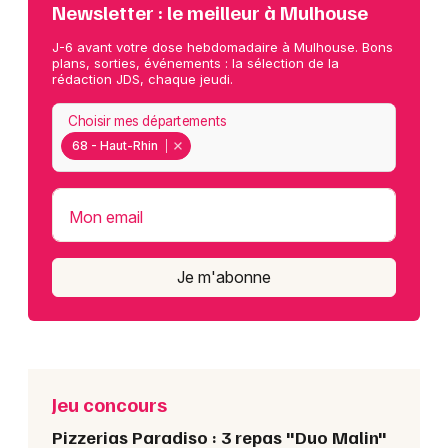
Newsletter : le meilleur à Mulhouse
J-6 avant votre dose hebdomadaire à Mulhouse. Bons
plans, sorties, événements : la sélection de la
rédaction JDS, chaque jeudi.
Choisir mes départements
68 - Haut-Rhin
Mon email
Je m'abonne
Jeu concours
Pizzerias Paradiso : 3 repas "Duo Malin"