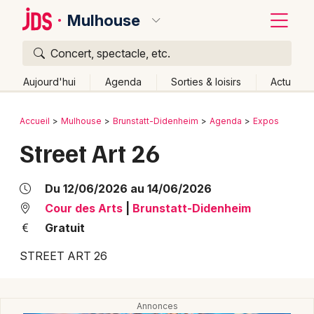
Mulhouse
Concert, spectacle, etc.
Quoi ?
Fermer
Aujourd'hui
Agenda
Sorties & loisirs
Actu
Où ?
Retour
Publier un événement
Accueil
Mulhouse
Brunstatt-Didenheim
Agenda
Expos
Mulhouse et alentours
Haut-Rhin (68)
Alsace
Street Art 26
Bordeaux
Partout
Près de moi
Changer de lieu
Colmar
Quand ?
Du 12/06/2026 au 14/06/2026
Effacer les dates
Lille
Grands événements
Cour des Arts
|
Brunstatt-Didenheim
Aujourd'hui
Demain
Ce week-end
Autre
Gratuit
Lyon
Activité & Expérience
STREET ART 26
Marseille
Manifestations
Mulhouse
Foires & salons