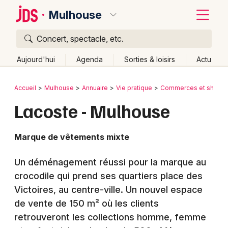
Mulhouse
Concert, spectacle, etc.
Quoi ?
Fermer
Aujourd'hui
Agenda
Sorties & loisirs
Actu
Où ?
Retour
Publier un événement
Accueil
Mulhouse
Annuaire
Vie pratique
Commerces et shoppi
Mulhouse et alentours
Haut-Rhin (68)
Alsace
Lacoste - Mulhouse
Bordeaux
Partout
Près de moi
Changer de lieu
Colmar
Quand ?
Marque de vêtements mixte
Effacer les dates
Lille
Grands événements
Aujourd'hui
Demain
Ce week-end
Autre
Un déménagement réussi pour la marque au
Lyon
Activité & Expérience
crocodile qui prend ses quartiers place des
Victoires, au centre-ville. Un nouvel espace
Marseille
Manifestations
de vente de 150 m² où les clients
Mulhouse
retrouveront les collections homme, femme
Foires & salons