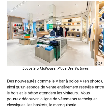
Mode dans le Grand Est
Jeux concours
Newsletter des sorties
Artistes en tournée
© DR
Lacoste à Mulhouse, Place des Victoires
Actus à Mulhouse
Des nouveautés comme le « bar à polos » (en photo),
Magazine à Mulhouse
ainsi qu’un espace de vente entièrement restylisé entre
le bois et le béton attendent les visiteurs. Vous
Actus tourisme & loisirs
pourrez découvrir la ligne de vêtements techniques,
classiques, les baskets, la maroquinerie...
Restaurants