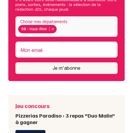
plans, sorties, événements : la sélection de la
rédaction JDS, chaque jeudi.
Choisir mes départements
68 - Haut-Rhin
Mon email
Je m'abonne
Jeu concours
Pizzerias Paradiso : 3 repas "Duo Malin"
à gagner