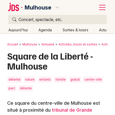
Mulhouse
Concert, spectacle, etc.
Quoi ?
Fermer
Aujourd'hui
Agenda
Sorties & loisirs
Actu
Où ?
Retour
Publier un événement
Accueil
Mulhouse
Annuaire
Activités, loisirs et sorties
Activité
Mulhouse et alentours
Haut-Rhin (68)
Alsace
Square de la Liberté -
Bordeaux
Partout
Près de moi
Changer de lieu
Mulhouse
Colmar
Quand ?
Effacer les dates
Lille
Grands événements
Aujourd'hui
Demain
Ce week-end
Autre
détente
nature
enfants
famille
gratuit
centre-ville
Lyon
Activité & Expérience
parc
détente
Marseille
Manifestations
Ce square du centre-ville de Mulhouse est
Mulhouse
situé à proximité du
tribunal de Grande
Foires & salons