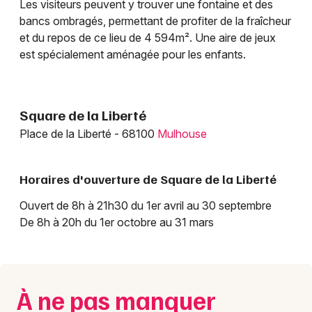
Les visiteurs peuvent y trouver une fontaine et des
Parc, jardin et aire de jeux dans le Grand Est
bancs ombragés, permettant de profiter de la fraîcheur
et du repos de ce lieu de 4 594m². Une aire de jeux
est spécialement aménagée pour les enfants.
Jeux concours
Square de la Liberté
Place de la Liberté - 68100
Mulhouse
Newsletter des sorties
Artistes en tournée
Horaires d'ouverture de Square de la Liberté
Actus à Mulhouse
Ouvert de 8h à 21h30 du 1er avril au 30 septembre
De 8h à 20h du 1er octobre au 31 mars
Magazine à Mulhouse
Actus tourisme & loisirs
À ne pas manquer
Restaurants