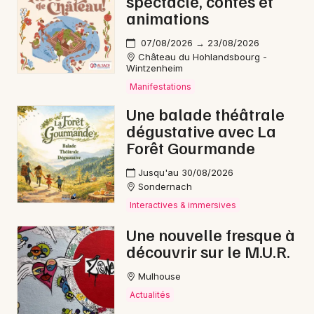
spectacle, contes et
animations
07/08/2026 → 23/08/2026
Château du Hohlandsbourg -
Wintzenheim
Manifestations
Une balade théâtrale
dégustative avec La
Choisir mes départements
Forêt Gourmande
68 - Haut-Rhin
Jusqu'au 30/08/2026
Sondernach
Mon email
Interactives & immersives
Une nouvelle fresque à
découvrir sur le M.U.R.
Je m'abonne
Mulhouse
Actualités