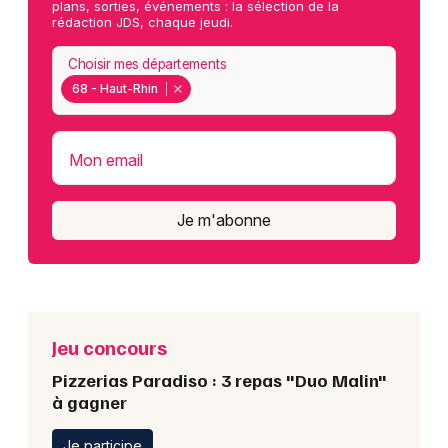
plans, sorties, événements : la sélection de la
rédaction JDS, chaque jeudi.
Choisir mes départements
68 - Haut-Rhin
Mon email
Je m'abonne
Jeu concours
Pizzerias Paradiso : 3 repas "Duo Malin"
à gagner
Je participe