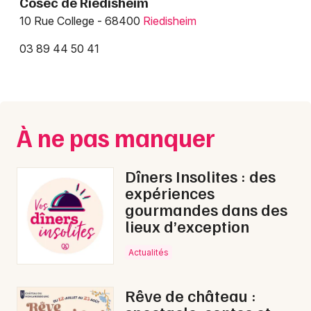
Cosec de Riedisheim
Equipements sportifs dans le Grand Est
10 Rue College - 68400
Riedisheim
03 89 44 50 41
Jeux concours
À ne pas manquer
Newsletter des sorties
Artistes en tournée
Dîners Insolites : des
expériences
Actus à Mulhouse
gourmandes dans des
lieux d’exception
Magazine à Mulhouse
Actualités
Actus tourisme & loisirs
Rêve de château :
Restaurants