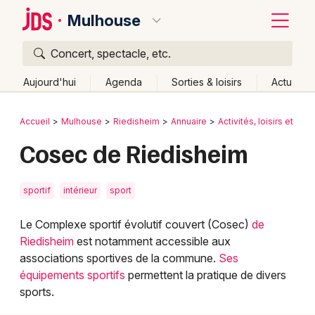
Mulhouse
Concert, spectacle, etc.
Quoi ?
Fermer
Aujourd'hui
Agenda
Sorties & loisirs
Actu
Où ?
Retour
Publier un événement
Accueil
Mulhouse
Riedisheim
Annuaire
Activités, loisirs et sort
Mulhouse et alentours
Haut-Rhin (68)
Alsace
Cosec de Riedisheim
Bordeaux
Partout
Près de moi
Changer de lieu
Colmar
Quand ?
Effacer les dates
sportif
intérieur
sport
Lille
Grands événements
Aujourd'hui
Demain
Ce week-end
Autre
Le Complexe sportif évolutif couvert (Cosec)
de
Lyon
Riedisheim
est notamment accessible aux
Activité & Expérience
associations sportives de la commune.
Ses
Marseille
équipements sportifs
permettent la pratique de divers
Manifestations
sports.
Mulhouse
Foires & salons