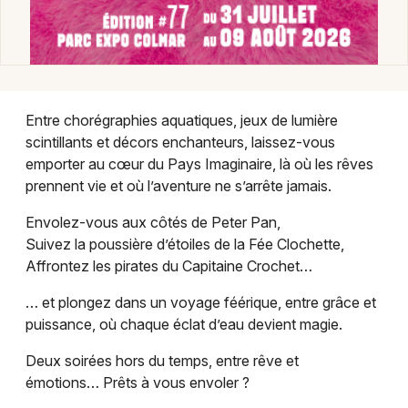
Danse dans le Grand Est
Entre chorégraphies aquatiques, jeux de lumière
Jeux concours
scintillants et décors enchanteurs, laissez-vous
emporter au cœur du Pays Imaginaire, là où les rêves
Newsletter des sorties
prennent vie et où l’aventure ne s’arrête jamais.
Artistes en tournée
Envolez-vous aux côtés de Peter Pan,
Suivez la poussière d’étoiles de la Fée Clochette,
Actus à Mulhouse
Affrontez les pirates du Capitaine Crochet…
… et plongez dans un voyage féérique, entre grâce et
Magazine à Mulhouse
puissance, où chaque éclat d’eau devient magie.
Actus tourisme & loisirs
Deux soirées hors du temps, entre rêve et
émotions… Prêts à vous envoler ?
Restaurants