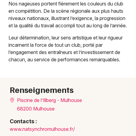
Nos nageuses portent fièrement les couleurs du club
en compétition. De la scène régionale aux plus hauts
niveaux nationaux, illustrant l’exigence, la progression
et la qualité du travail accompli tout au long de l’année.
Leur détermination, leur sens artistique et leur rigueur
incarnent la force de tout un club, porté par
l’engagement des entraîneurs et l’investissement de
chacun, au service de performances remarquables.
Choisir mes départements
68 - Haut-Rhin
Renseignements
Mon email
Piscine de l’Illberg - Mulhouse
Je m'abonne
68200 Mulhouse
Contacts :
www.n
atsyn
chrom
ulhou
se.fr
/