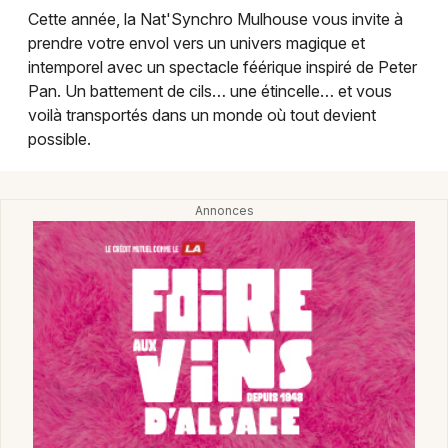
Montpellier
Cette année, la Nat'Synchro Mulhouse vous invite à
Spectacles
prendre votre envol vers un univers magique et
Nantes
intemporel avec un spectacle féérique inspiré de Peter
Concerts
Nice
Pan. Un battement de cils… une étincelle… et vous
voilà transportés dans un monde où tout devient
Paris
Sports
possible.
Strasbourg
Soirées
Toulouse
Sorties famille
Toutes les villes
Expos
Sorties & loisirs
Danse dans le Haut-Rhin
Danse en Alsace