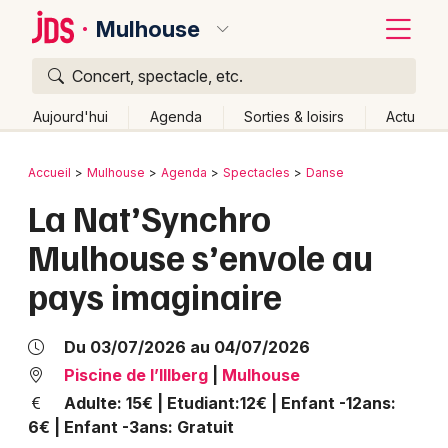
Mulhouse
Concert, spectacle, etc.
Quoi ?
Fermer
Aujourd'hui
Agenda
Sorties & loisirs
Actu
Où ?
Retour
Publier un événement
Accueil
Mulhouse
Agenda
Spectacles
Danse
Mulhouse et alentours
Haut-Rhin (68)
Alsace
La Nat’Synchro
Bordeaux
Partout
Près de moi
Changer de lieu
Mulhouse s’envole au
Colmar
Quand ?
Effacer les dates
pays imaginaire
Lille
Grands événements
Aujourd'hui
Demain
Ce week-end
Autre
Lyon
Activité & Expérience
Du 03/07/2026 au 04/07/2026
Marseille
Piscine de l’Illberg
|
Mulhouse
Manifestations
Adulte: 15€ | Etudiant:12€ | Enfant -12ans:
Mulhouse
6€ | Enfant -3ans: Gratuit
Foires & salons