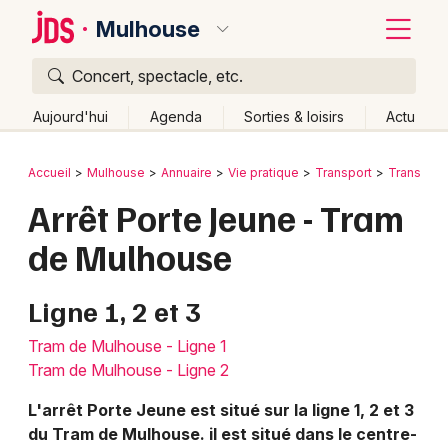
Mulhouse
Concert, spectacle, etc.
Quoi ?
Fermer
Aujourd'hui
Agenda
Sorties & loisirs
Actu
Où ?
Retour
Publier un événement
Accueil
Mulhouse
Annuaire
Vie pratique
Transport
Transpor
Mulhouse et alentours
Haut-Rhin (68)
Alsace
Arrêt Porte Jeune - Tram
Bordeaux
Partout
Près de moi
Changer de lieu
de Mulhouse
Colmar
Quand ?
Effacer les dates
Lille
Grands événements
Aujourd'hui
Demain
Ce week-end
Autre
Ligne 1, 2 et 3
Lyon
Activité & Expérience
Tram de Mulhouse - Ligne 1
Tram de Mulhouse - Ligne 2
Marseille
Manifestations
L'arrêt Porte Jeune est situé sur la ligne 1, 2 et 3
Mulhouse
du Tram de Mulhouse. il est situé dans le centre-
Foires & salons