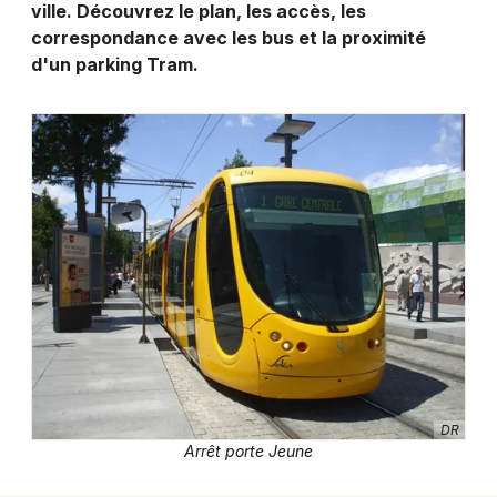
Montpellier
ville. Découvrez le plan, les accès, les
correspondance avec les bus et la proximité
Spectacles
Nantes
d'un parking Tram.
Concerts
Nice
Paris
Sports
Strasbourg
Soirées
Toulouse
Sorties famille
Toutes les villes
Expos
Sorties & loisirs
Transport en commun dans le Haut-Rhin
DR
Arrêt porte Jeune
Transport en commun en Alsace