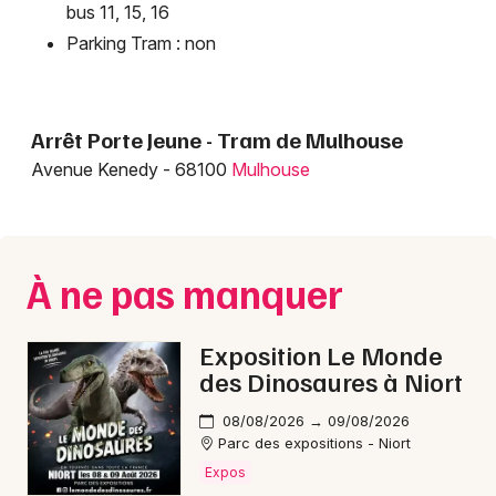
bus 11, 15, 16
Parking Tram : non
Arrêt Porte Jeune - Tram de Mulhouse
Avenue Kenedy - 68100
Mulhouse
Choisir mes départements
68 - Haut-Rhin
À ne pas manquer
Mon email
Exposition Le Monde
des Dinosaures à Niort
Je m'abonne
08/08/2026 → 09/08/2026
Parc des expositions - Niort
Expos