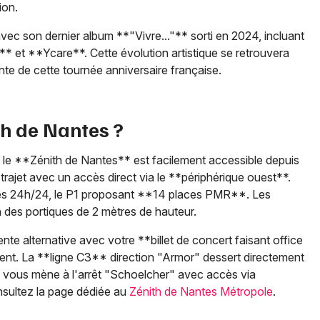
ion.
avec son dernier album **"Vivre..."** sorti en 2024, incluant
 et **Ycare**. Cette évolution artistique se retrouvera
nte de cette tournée anniversaire française.
h de Nantes ?
, le **Zénith de Nantes** est facilement accessible depuis
trajet avec un accès direct via le **périphérique ouest**.
ibles 24h/24, le P1 proposant **14 places PMR**. Les
 des portiques de 2 mètres de hauteur.
te alternative avec votre **billet de concert faisant office
ment. La **ligne C3** direction "Armor" dessert directement
** vous mène à l'arrêt "Schoelcher" avec accès via
onsultez la page dédiée au
Zénith de Nantes Métropole
.