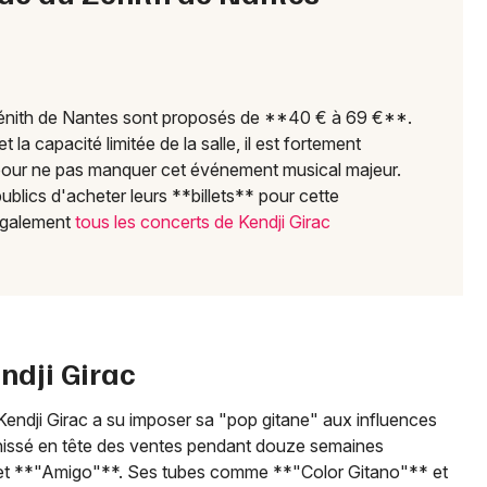
Choisir mes départements
44 - Loire-Atlantique
 Zénith de Nantes sont proposés de **40 € à 69 €**.
Mon email
la capacité limitée de la salle, il est fortement
 pour ne pas manquer cet événement musical majeur.
Je m'abonne
ublics d'acheter leurs **billets** pour cette
 également
tous les concerts de Kendji Girac
ndji Girac
Kendji Girac a su imposer sa "pop gitane" aux influences
hissé en tête des ventes pendant douze semaines
et **"Amigo"**. Ses tubes comme **"Color Gitano"** et