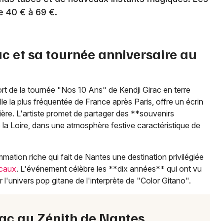
e 40 € à 69 €.
Newsletter des sorties
ac et sa tournée anniversaire au
Artistes en tournée
Actus à Nantes
t de la tournée "Nos 10 Ans" de Kendji Girac en terre
e la plus fréquentée de France après Paris, offre un écrin
Magazine à Nantes
ière. L'artiste promet de partager des **souvenirs
la Loire, dans une atmosphère festive caractéristique de
mation riche qui fait de Nantes une destination privilégiée
icaux
. L'événement célèbre les **dix années** qui ont vu
r l'univers pop gitane de l'interprète de "Color Gitano".
irac au Zénith de Nantes