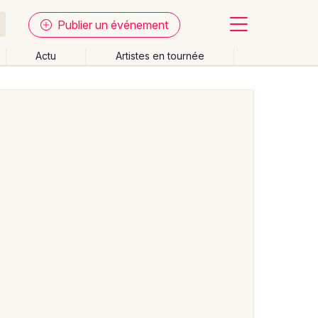
Publier un événement
Actu
Artistes en tournée
Fermer
Effacer les dates
week-end
Autre