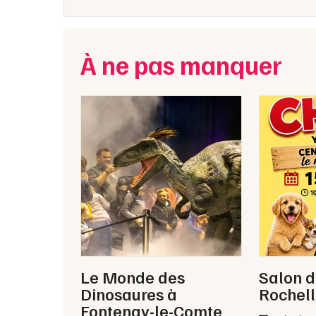
À ne pas manquer
Le Monde des
Salon d
Dinosaures à
Rochel
Fontenay-le-Comte