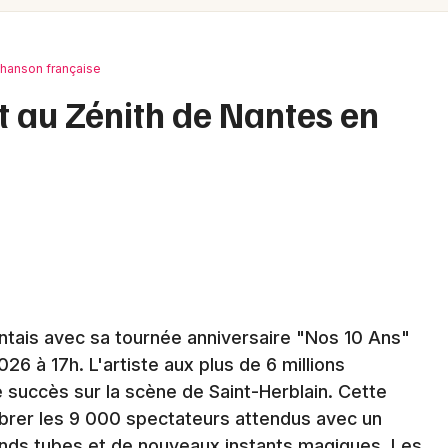
Spectacles
Mulhouse
Concerts
Montpellier
hanson française
Nantes
Sports
t au Zénith de Nantes en
Nice
Soirées
Paris
Sorties famille
Strasbourg
Expos
Toulouse
Sorties & loisirs
Toutes les villes
nantais avec sa tournée anniversaire "Nos 10 Ans"
Chanson française en Loire-Atlantique
26 à 17h. L'artiste aux plus de 6 millions
Chanson française dans les Pays de la
succès sur la scène de Saint-Herblain. Cette
Loire
ibrer les 9 000 spectateurs attendus avec un
ands tubes et de nouveaux instants magiques. Les