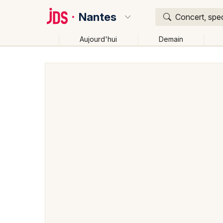
Nantes
Concert, spec
Aujourd'hui
Demain
Quoi ?
Où ?
Nantes et alentours
Loire-Atlantique (44)
Pays de
Près de moi
Changer de lieu