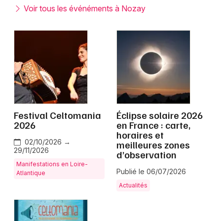
Montpellier
Voir tous les événéments à Nozay
Spectacles
Nantes
Concerts
Nice
Paris
Sports
Strasbourg
Soirées
Toulouse
Festival Celtomania
Éclipse solaire 2026
Sorties famille
2026
en France : carte,
Toutes les villes
horaires et
Expos
02/10/2026 →
meilleures zones
29/11/2026
d’observation
Sorties & loisirs
Manifestations en Loire-
Publié le 06/07/2026
Atlantique
Loire-Atlantique
Actualités
Pays de la Loire