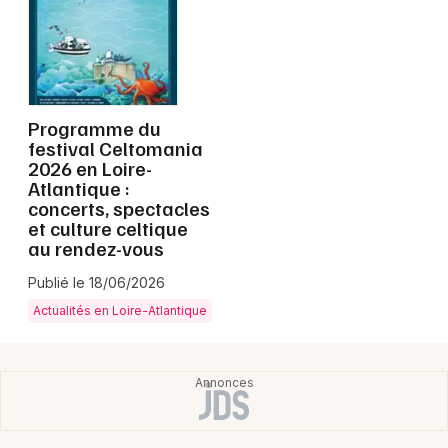
Newsletter des sorties
Programme du
festival Celtomania
Artistes en tournée
2026 en Loire-
Atlantique :
Actus à Nantes
concerts, spectacles
et culture celtique
Magazine à Nantes
au rendez-vous
Publié le 18/06/2026
Actualités en Loire-Atlantique