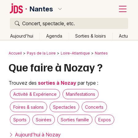
Nantes
Concert, spectacle, etc.
Quoi ?
Fermer
Aujourd'hui
Agenda
Sorties & loisirs
Actu
Où ?
Retour
Publier un événement
Accueil
Pays de la Loire
Loire-Atlantique
Nantes
Nantes et alentours
Loire-Atlantique (44)
Que faire à Nozay ?
Bordeaux
Pays de la Loire
Partout
Près de moi
Changer de lieu
Colmar
Quand ?
Trouvez des
sorties à Nozay
par type :
Effacer les dates
Lille
Grands événements
Aujourd'hui
Demain
Ce week-end
Autre
Activité & Expérience
Manifestations
Lyon
Activité & Expérience
Foires & salons
Spectacles
Concerts
Marseille
Sports
Soirées
Sorties famille
Expos
Manifestations
Mulhouse
Aujourd'hui à Nozay
Foires & salons