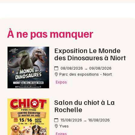
Choisir mes départements
44 - Loire-Atlantique
À ne pas manquer
Mon email
Exposition Le Monde
Je m'abonne
des Dinosaures à Niort
08/08/2026 → 09/08/2026
Parc des expositions - Niort
Expos
Salon du chiot à La
Rochelle
15/08/2026 → 16/08/2026
Yves
Foires