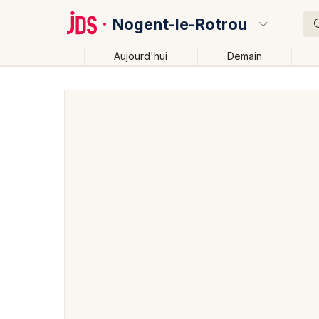
Nogent-le-Rotrou
Aujourd'hui
Demain
Quoi ?
Où ?
Nogent-le-Rotrou et alentours
Eure-et-Loir (28)
Près de moi
Changer de lieu