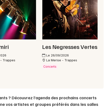
Choisir mes départements
28 - Eure-et-Loir
Mon email
miri
Les Negresses Vertes
Je m'abonne
2026
Le 26/09/2026
 - Trappes
La Merise - Trappes
Concerts
ants ? Découvrez l’agenda des prochains concerts
ne vos artistes et groupes préférés dans les salles