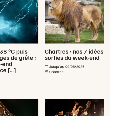
Newsletter des sorties
Artistes en tournée
 38 °C puis
Chartres : nos 7 idées
Actus à Nogent-le-Rotrou
ges de grêle :
sorties du week-end
k-end
Magazine à Nogent-le-Rotrou
Jusqu'au 09/08/2026
ce […]
Chartres