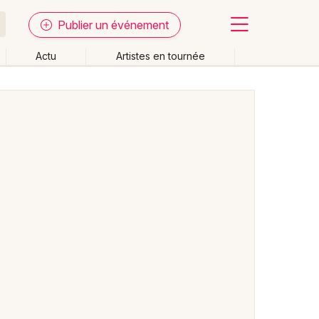
Publier un événement
Actu
Artistes en tournée
Fermer
Effacer les dates
week-end
Autre