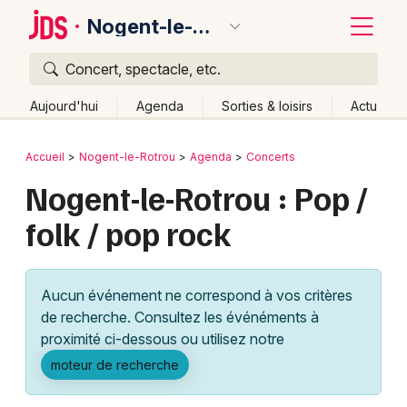
Nogent-le-Rotrou
Concert, spectacle, etc.
Quoi ?
Fermer
Aujourd'hui
Agenda
Sorties & loisirs
Actu
Où ?
Retour
Publier un événement
Accueil
Nogent-le-Rotrou
Agenda
Concerts
Nogent-le-Rotrou et alentours
Eure-et-Loir (28)
Nogent-le-Rotrou : Pop /
Bordeaux
Centre
Partout
Près de moi
Changer de lieu
folk / pop rock
Colmar
Quand ?
Effacer les dates
Lille
Grands événements
Aujourd'hui
Demain
Ce week-end
Autre
Aucun événement ne correspond à vos critères
Lyon
Activité & Expérience
de recherche. Consultez les événéments à
proximité ci-dessous ou utilisez notre
Marseille
Manifestations
moteur de recherche
Mulhouse
Foires & salons