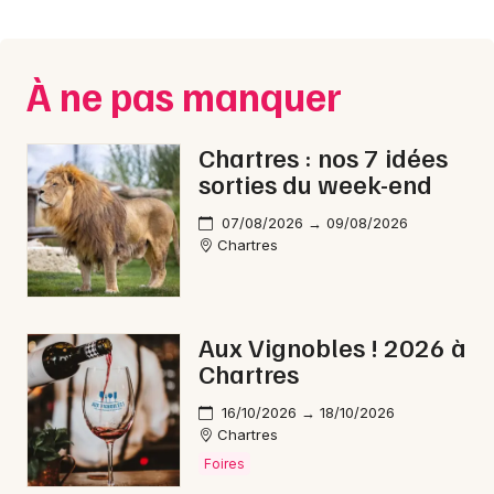
Montpellier
Spectacles
Nantes
À ne pas manquer
Concerts
Nice
Paris
Sports
Chartres : nos 7 idées
sorties du week-end
Strasbourg
Soirées
07/08/2026 → 09/08/2026
Toulouse
Chartres
Sorties famille
Toutes les villes
Expos
Aux Vignobles ! 2026 à
Sorties & loisirs
Chartres
Pop / folk en Eure-et-Loir
16/10/2026 → 18/10/2026
Chartres
Foires
Pop / folk dans le Centre