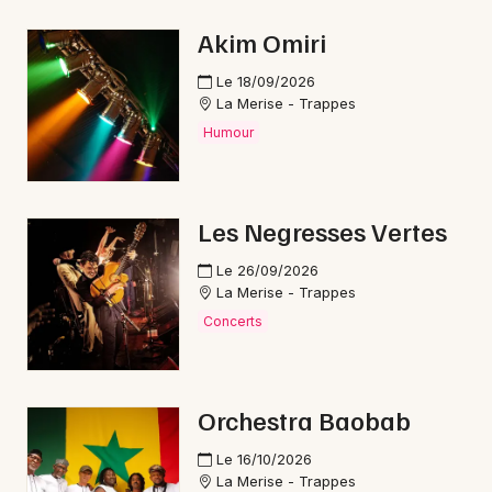
Pop / folk dans le Centre-Val de Loire
Akim Omiri
Le 18/09/2026
La Merise - Trappes
Humour
Newsletter des sorties
Artistes en tournée
Les Negresses Vertes
Actus à Nogent-le-Rotrou
Le 26/09/2026
La Merise - Trappes
Magazine à Nogent-le-Rotrou
Concerts
Orchestra Baobab
Le 16/10/2026
La Merise - Trappes