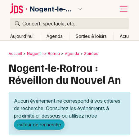
Nogent-le-Rotrou
Concert, spectacle, etc.
Quoi ?
Fermer
Aujourd'hui
Agenda
Sorties & loisirs
Actu
Où ?
Retour
Publier un événement
Accueil
Nogent-le-Rotrou
Agenda
Soirées
Nogent-le-Rotrou et alentours
Eure-et-Loir (28)
Nogent-le-Rotrou :
Bordeaux
Centre
Partout
Près de moi
Changer de lieu
Réveillon du Nouvel An
Colmar
Quand ?
Effacer les dates
Lille
Grands événements
Aujourd'hui
Demain
Ce week-end
Autre
Aucun événement ne correspond à vos critères
Lyon
Activité & Expérience
de recherche. Consultez les événéments à
proximité ci-dessous ou utilisez notre
Marseille
Manifestations
moteur de recherche
Mulhouse
Foires & salons