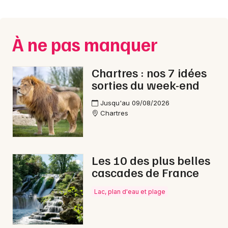
Montpellier
Spectacles
Nantes
À ne pas manquer
Concerts
Nice
Paris
Sports
Chartres : nos 7 idées
sorties du week-end
Strasbourg
Soirées
Jusqu'au 09/08/2026
Toulouse
Chartres
Sorties famille
Toutes les villes
Expos
Les 10 des plus belles
Sorties & loisirs
cascades de France
Nouvel An en Eure-et-Loir
Lac, plan d'eau et plage
Nouvel An dans le Centre