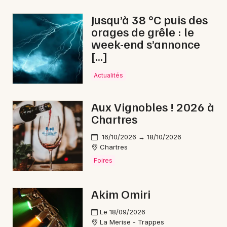
Nouvel An dans le Centre-Val de Loire
Jusqu’à 38 °C puis des
orages de grêle : le
week-end s’annonce
[…]
Newsletter des sorties
Actualités
Artistes en tournée
Aux Vignobles ! 2026 à
Chartres
Actus à Nogent-le-Rotrou
16/10/2026 → 18/10/2026
Magazine à Nogent-le-Rotrou
Chartres
Foires
Akim Omiri
Le 18/09/2026
La Merise - Trappes