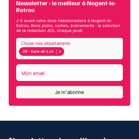
Newsletter : le meilleur à Nogent-le-
Rotrou
J-5 avant votre dose hebdomadaire à Nogent-le-
Rotrou. Bons plans, sorties, événements : la sélection
de la rédaction JDS, chaque jeudi.
Choisir mes départements
28 - Eure-et-Loir
Mon email
Je m'abonne