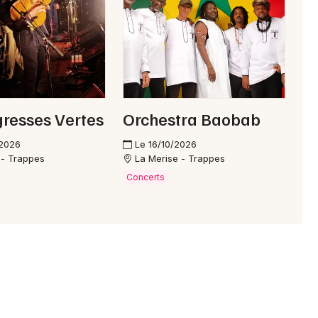
Choisir mes départements
28 - Eure-et-Loir
Mon email
resses Vertes
Orchestra Baobab
/2026
Le 16/10/2026
Je m'abonne
 - Trappes
La Merise - Trappes
Concerts