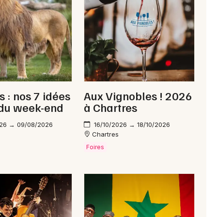
Newsletter des sorties
Artistes en tournée
s : nos 7 idées
Aux Vignobles ! 2026
Actus à Nogent-le-Rotrou
 du week-end
à Chartres
Magazine à Nogent-le-Rotrou
26 → 09/08/2026
16/10/2026 → 18/10/2026
Chartres
Foires