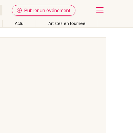
Publier un événement
Actu
Artistes en tournée
Fermer
Effacer les dates
week-end
Autre