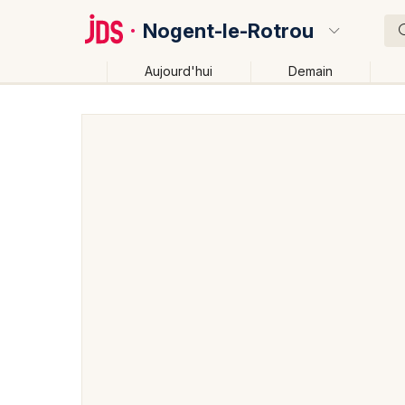
Nogent-le-Rotrou
Aujourd'hui
Demain
Quoi ?
Où ?
Nogent-le-Rotrou et alentours
Eure-et-Loir (28)
Près de moi
Changer de lieu