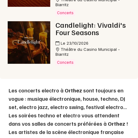
Biarritz
Concerts
Choisir mes départements
Candlelight: Vivaldi's
64 - Pyrénées-Atlantiques
Four Seasons
Le 23/10/2026
Mon email
Théâtre du Casino Municipal -
Biarritz
Concerts
Je m'abonne
Les concerts electro à
Orthez
sont toujours en
vogue : musique électronique, house, techno, DJ
set, electro jazz, electro swing, festival electro...
Les soirées techno et electro vous attendent
dans vos salles de concerts préférées à
Orthez
!
Les artistes de la scène électronique française