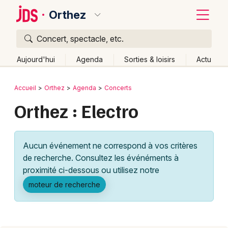
Orthez
Concert, spectacle, etc.
Quoi ?
Fermer
Aujourd'hui
Agenda
Sorties & loisirs
Actu
Où ?
Retour
Publier un événement
Accueil
Orthez
Agenda
Concerts
Orthez et alentours
Pyrénées-Atlantiques (64)
Orthez : Electro
Bordeaux
Aquitaine
Partout
Près de moi
Changer de lieu
Colmar
Quand ?
Effacer les dates
Aucun événement ne correspond à vos critères
Lille
Grands événements
Aujourd'hui
Demain
Ce week-end
Autre
de recherche. Consultez les événéments à
Lyon
proximité ci-dessous ou utilisez notre
Activité & Expérience
moteur de recherche
Marseille
Manifestations
Mulhouse
Foires & salons