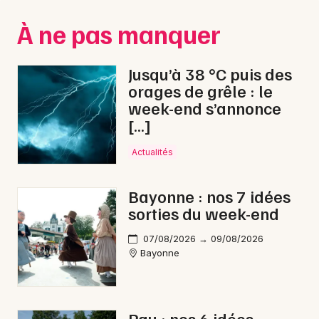
Montpellier
À ne pas manquer
Spectacles
Nantes
Concerts
Nice
Jusqu’à 38 °C puis des
orages de grêle : le
Paris
Sports
week-end s’annonce
[…]
Strasbourg
Soirées
Toulouse
Actualités
Sorties famille
Toutes les villes
Bayonne : nos 7 idées
Expos
sorties du week-end
Sorties & loisirs
07/08/2026 → 09/08/2026
Bayonne
Electro dans les Pyrénées-Atlantiques
Electro en Aquitaine
Pau : nos 6 idées