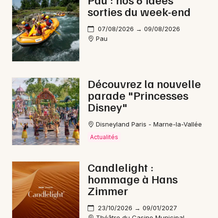
sorties du week-end
Electro en Nouvelle-Aquitaine
07/08/2026 → 09/08/2026
Pau
Newsletter des sorties
Découvrez la nouvelle
parade "Princesses
Artistes en tournée
Disney"
Actus à Orthez
Disneyland Paris - Marne-la-Vallée
Actualités
Magazine à Orthez
Candlelight :
hommage à Hans
Zimmer
23/10/2026 → 09/01/2027
Théâtre du Casino Municipal -