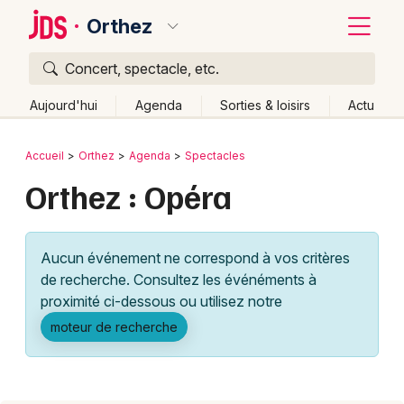
Orthez
Concert, spectacle, etc.
Quoi ?
Fermer
Aujourd'hui
Agenda
Sorties & loisirs
Actu
Où ?
Retour
Publier un événement
Accueil
Orthez
Agenda
Spectacles
Orthez et alentours
Pyrénées-Atlantiques (64)
Orthez : Opéra
Bordeaux
Aquitaine
Partout
Près de moi
Changer de lieu
Colmar
Quand ?
Effacer les dates
Aucun événement ne correspond à vos critères
Lille
Grands événements
Aujourd'hui
Demain
Ce week-end
Autre
de recherche. Consultez les événéments à
Lyon
proximité ci-dessous ou utilisez notre
Activité & Expérience
moteur de recherche
Marseille
Manifestations
Mulhouse
Foires & salons