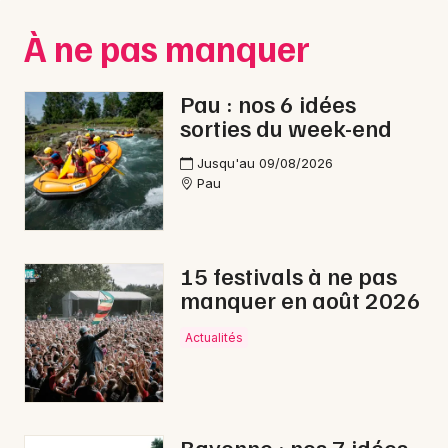
Montpellier
À ne pas manquer
Spectacles
Nantes
Concerts
Nice
Pau : nos 6 idées
sorties du week-end
Paris
Sports
Jusqu'au 09/08/2026
Strasbourg
Soirées
Pau
Toulouse
Sorties famille
Toutes les villes
15 festivals à ne pas
Expos
manquer en août 2026
Sorties & loisirs
Actualités
Opéra dans les Pyrénées-Atlantiques
Opéra en Aquitaine
Bayonne : nos 7 idées