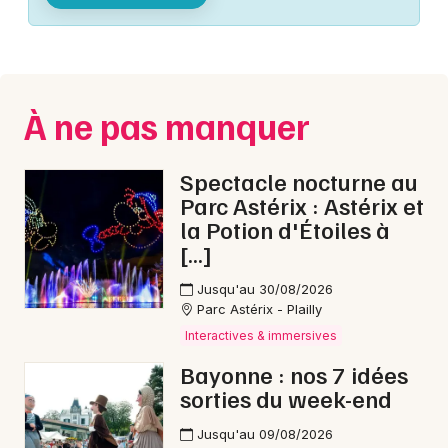
Montpellier
Spectacles
Nantes
Concerts
Nice
À ne pas manquer
Paris
Sports
Strasbourg
Spectacle nocturne au
Soirées
Parc Astérix : Astérix et
Toulouse
la Potion d'Étoiles à
Sorties famille
[…]
Toutes les villes
Expos
Jusqu'au 30/08/2026
Parc Astérix - Plailly
Sorties & loisirs
Interactives & immersives
Bayonne : nos 7 idées
Interactives & immersives dans les Pyrénées-
sorties du week-end
Atlantiques
Jusqu'au 09/08/2026