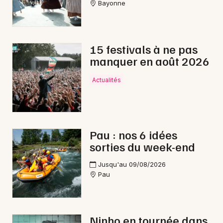
Interactives & immersives en Aquitaine
Bayonne
Interactives & immersives en Nouvelle-
Aquitaine
15 festivals à ne pas
manquer en août 2026
Actualités
Newsletter des sorties
Artistes en tournée
Pau : nos 6 idées
sorties du week-end
Actus à Orthez
Jusqu'au 09/08/2026
Magazine à Orthez
Pau
Ninho en tournée dans