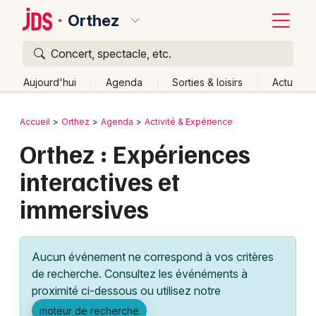
Orthez
Concert, spectacle, etc.
Quoi ?
Fermer
Aujourd'hui
Agenda
Sorties & loisirs
Actu
Où ?
Retour
Publier un événement
Accueil
Orthez
Agenda
Activité & Expérience
Orthez et alentours
Pyrénées-Atlantiques (64)
Orthez : Expériences
Bordeaux
Aquitaine
Partout
Près de moi
Changer de lieu
interactives et
Colmar
Quand ?
Effacer les dates
immersives
Lille
Grands événements
Aujourd'hui
Demain
Ce week-end
Autre
Lyon
Activité & Expérience
Aucun événement ne correspond à vos critères
Marseille
de recherche. Consultez les événéments à
Manifestations
proximité ci-dessous ou utilisez notre
Mulhouse
Foires & salons
moteur de recherche