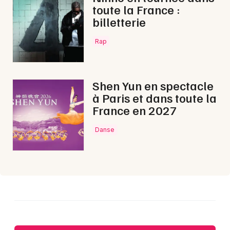
toute la France :
billetterie
Rap
Choisir mes départements
64 - Pyrénées-Atlantiques
Shen Yun en spectacle
à Paris et dans toute la
Mon email
France en 2027
Danse
Je m'abonne