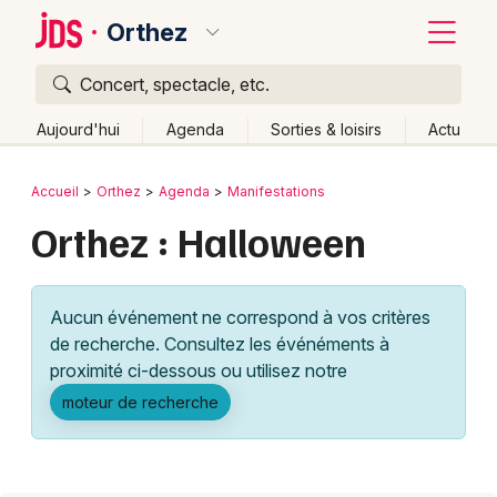
Orthez
Concert, spectacle, etc.
Quoi ?
Fermer
Aujourd'hui
Agenda
Sorties & loisirs
Actu
Où ?
Retour
Publier un événement
Accueil
Orthez
Agenda
Manifestations
Orthez et alentours
Pyrénées-Atlantiques (64)
Orthez : Halloween
Bordeaux
Aquitaine
Partout
Près de moi
Changer de lieu
Colmar
Quand ?
Effacer les dates
Aucun événement ne correspond à vos critères
Lille
Grands événements
Aujourd'hui
Demain
Ce week-end
Autre
de recherche. Consultez les événéments à
Lyon
proximité ci-dessous ou utilisez notre
Activité & Expérience
moteur de recherche
Marseille
Manifestations
Mulhouse
Foires & salons