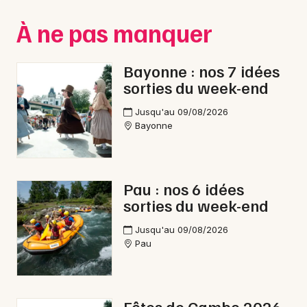
Montpellier
À ne pas manquer
Spectacles
Nantes
Concerts
Nice
Bayonne : nos 7 idées
sorties du week-end
Paris
Sports
Jusqu'au 09/08/2026
Strasbourg
Soirées
Bayonne
Toulouse
Sorties famille
Toutes les villes
Pau : nos 6 idées
Expos
sorties du week-end
Sorties & loisirs
Jusqu'au 09/08/2026
Pau
Halloween dans les Pyrénées-Atlantiques
Halloween en Aquitaine
Fêtes de Cambo 2026