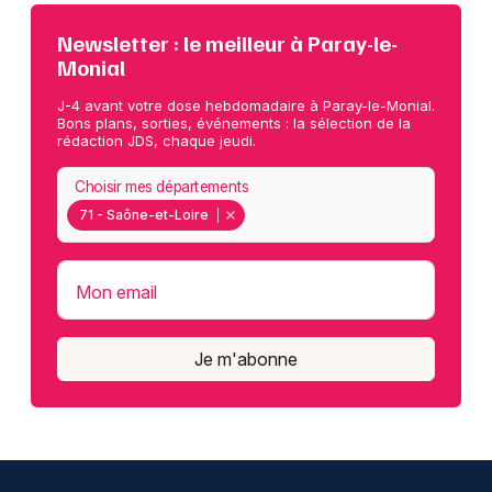
Newsletter : le meilleur à Paray-le-
Monial
J-4 avant votre dose hebdomadaire à Paray-le-Monial.
Bons plans, sorties, événements : la sélection de la
rédaction JDS, chaque jeudi.
Choisir mes départements
71 - Saône-et-Loire
Mon email
Je m'abonne