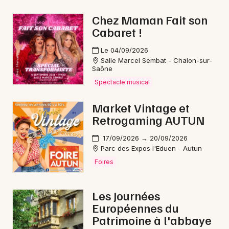
Carnaval en Bourgogne-Franche-Comté
Chez Maman Fait son
Cabaret !
Le 04/09/2026
Salle Marcel Sembat - Chalon-sur-
Saône
Newsletter des sorties
Spectacle musical
Artistes en tournée
Market Vintage et
Retrogaming AUTUN
Actus à Paray-le-Monial
17/09/2026 → 20/09/2026
Magazine à Paray-le-Monial
Parc des Expos l'Eduen - Autun
Foires
Les Journées
Européennes du
Patrimoine à l'abbaye