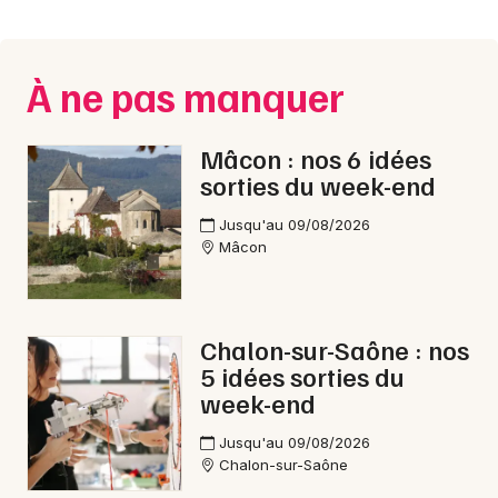
Montpellier
Spectacles
Nantes
À ne pas manquer
Concerts
Nice
Paris
Sports
Mâcon : nos 6 idées
sorties du week-end
Strasbourg
Soirées
Jusqu'au 09/08/2026
Toulouse
Mâcon
Sorties famille
Toutes les villes
Expos
Chalon-sur-Saône : nos
Sorties & loisirs
5 idées sorties du
week-end
Carnaval en Saône-et-Loire
Jusqu'au 09/08/2026
Chalon-sur-Saône
Carnaval en Bourgogne