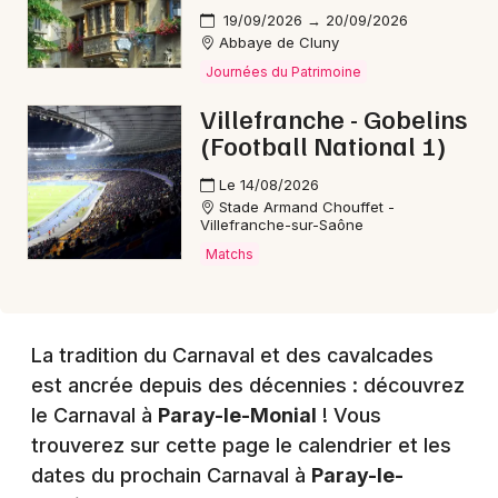
19/09/2026 → 20/09/2026
Abbaye de Cluny
Journées du Patrimoine
Choisir mes départements
Villefranche - Gobelins
71 - Saône-et-Loire
(Football National 1)
Le 14/08/2026
Mon email
Stade Armand Chouffet -
Villefranche-sur-Saône
Matchs
Je m'abonne
La tradition du Carnaval et des cavalcades
est ancrée depuis des décennies : découvrez
le Carnaval à
Paray-le-Monial
! Vous
trouverez sur cette page le calendrier et les
dates du prochain Carnaval à
Paray-le-