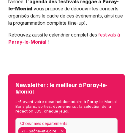
l’année. L’
agenda des festivals reggae à
Paray-
le-Monial
vous propose de découvrir les concerts
organisés dans le cadre de ces événements, ainsi que
la programmation complète (line-up).
Retrouvez aussi le calendrier complet des
festivals à
Paray-le-Monial
!
Newsletter : le meilleur à Paray-le-
Monial
J-6 avant votre dose hebdomadaire à Paray-le-Monial.
Bons plans, sorties, événements : la sélection de la
rédaction JDS, chaque jeudi.
Choisir mes départements
71 - Saône-et-Loire