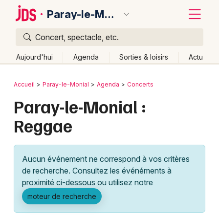
Paray-le-Monial
Concert, spectacle, etc.
Quoi ?
Fermer
Aujourd'hui
Agenda
Sorties & loisirs
Actu
Où ?
Retour
Publier un événement
Accueil
Paray-le-Monial
Agenda
Concerts
Paray-le-Monial et alentours
Saône-et-Loire (71)
Paray-le-Monial :
Bordeaux
Bourgogne
Partout
Près de moi
Changer de lieu
Reggae
Colmar
Quand ?
Effacer les dates
Lille
Grands événements
Aujourd'hui
Demain
Ce week-end
Autre
Aucun événement ne correspond à vos critères
Lyon
Activité & Expérience
de recherche. Consultez les événéments à
proximité ci-dessous ou utilisez notre
Marseille
Manifestations
moteur de recherche
Mulhouse
Foires & salons