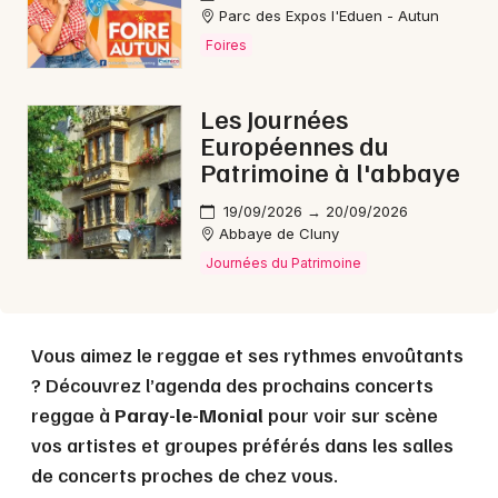
Parc des Expos l'Eduen - Autun
Foires
Choisir mes départements
Les Journées
71 - Saône-et-Loire
Européennes du
Patrimoine à l'abbaye
Mon email
19/09/2026 → 20/09/2026
Abbaye de Cluny
Je m'abonne
Journées du Patrimoine
Vous aimez le reggae et ses rythmes envoûtants
? Découvrez l’agenda des prochains concerts
reggae à
Paray-le-Monial
pour voir sur scène
vos artistes et groupes préférés dans les salles
de concerts proches de chez vous.