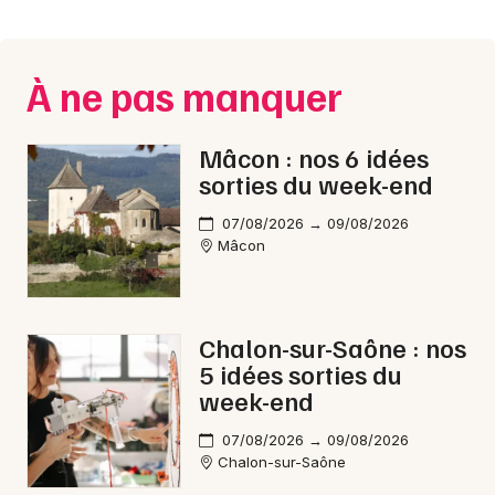
Montpellier
Spectacles
Nantes
À ne pas manquer
Concerts
Nice
Paris
Sports
Mâcon : nos 6 idées
sorties du week-end
Strasbourg
Soirées
07/08/2026 → 09/08/2026
Toulouse
Mâcon
Sorties famille
Toutes les villes
Expos
Chalon-sur-Saône : nos
Sorties & loisirs
5 idées sorties du
week-end
Reggae en Saône-et-Loire
07/08/2026 → 09/08/2026
Chalon-sur-Saône
Reggae en Bourgogne