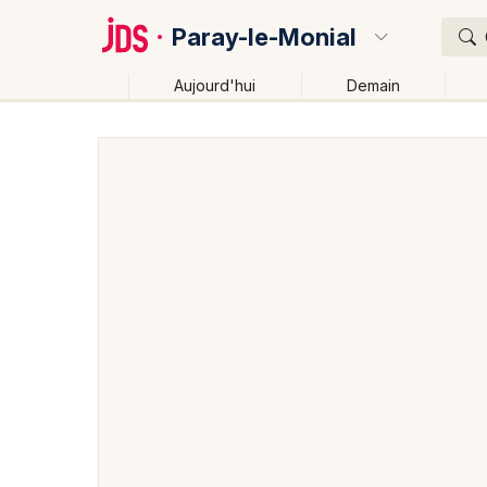
Paray-le-Monial
Aujourd'hui
Demain
Quoi ?
Où ?
Paray-le-Monial et alentours
Saône-et-Loire (71)
Près de moi
Changer de lieu