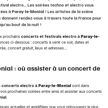
stival electro... Les soirées techno et electro vous
rées à
Paray-le-Monial
! Les artistes de la scène
s donnent rendez-vous à travers toute la France pour
qu’au bout de la nuit !
ux prochains
concerts et festivals electro à
Paray-le-
nces ci-dessous : concerts à venir ce soir, dates et
entrée, concert gratuit, lieux et adresses…
nial
: où assister à un concert de
s concerts electro à
Paray-le-Monial
sont dans
vos prochaines soirées entre amis et assister aux concerts
nial
.
ques actuelles et amplifiées que vous retrouverez le plus