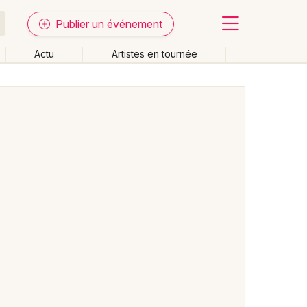
Publier un événement
Actu
Artistes en tournée
Fermer
Effacer les dates
week-end
Autre