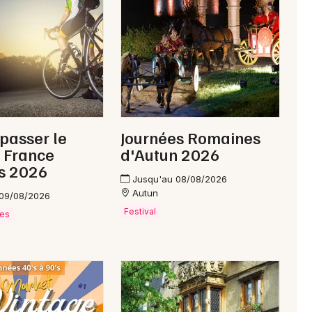
Newsletter des sorties
Artistes en tournée
 passer le
Journées Romaines
Actus à Paray-le-Monial
 France
d'Autun 2026
s 2026
Magazine à Paray-le-Monial
Jusqu'au 08/08/2026
Autun
 09/08/2026
Festival
ves