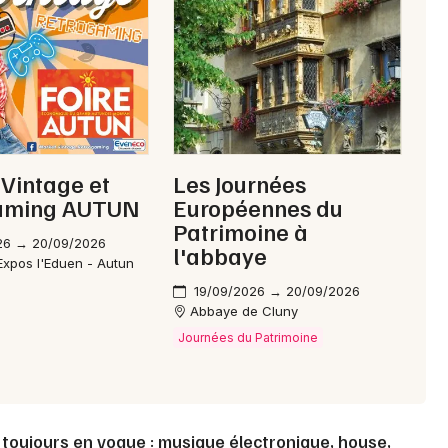
Choisir mes départements
71 - Saône-et-Loire
Mon email
Vintage et
Les Journées
aming AUTUN
Européennes du
Je m'abonne
Patrimoine à
26 → 20/09/2026
l'abbaye
Expos l'Eduen - Autun
19/09/2026 → 20/09/2026
Abbaye de Cluny
Journées du Patrimoine
toujours en vogue : musique électronique, house,