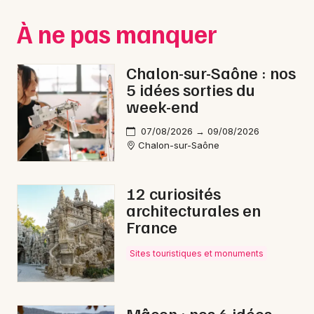
Montpellier
À ne pas manquer
Spectacles
Nantes
Concerts
Nice
Chalon-sur-Saône : nos
5 idées sorties du
Paris
Sports
week-end
Strasbourg
Soirées
07/08/2026 → 09/08/2026
Chalon-sur-Saône
Toulouse
Sorties famille
Toutes les villes
12 curiosités
Expos
architecturales en
France
Sorties & loisirs
Sites touristiques et monuments
Danse en Saône-et-Loire
Danse en Bourgogne
Mâcon : nos 6 idées