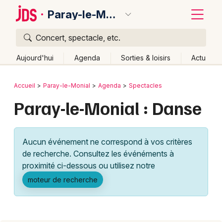
Paray-le-Monial
Concert, spectacle, etc.
Quoi ?
Fermer
Aujourd'hui
Agenda
Sorties & loisirs
Actu
Où ?
Retour
Publier un événement
Accueil
Paray-le-Monial
Agenda
Spectacles
Paray-le-Monial et alentours
Saône-et-Loire (71)
Paray-le-Monial : Danse
Bordeaux
Bourgogne
Partout
Près de moi
Changer de lieu
Colmar
Quand ?
Effacer les dates
Aucun événement ne correspond à vos critères
Lille
Grands événements
Aujourd'hui
Demain
Ce week-end
Autre
de recherche. Consultez les événéments à
Lyon
proximité ci-dessous ou utilisez notre
Activité & Expérience
moteur de recherche
Marseille
Manifestations
Mulhouse
Foires & salons