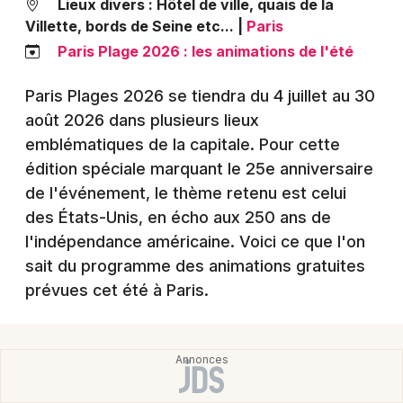
Lieux divers : Hôtel de ville, quais de la
Montpellier
Villette, bords de Seine etc...
|
Paris
Spectacles
Nantes
Paris Plage 2026 : les animations de l'été
Concerts
Nice
Paris Plages 2026 se tiendra du 4 juillet au 30
Paris
août 2026 dans plusieurs lieux
Sports
emblématiques de la capitale. Pour cette
Strasbourg
Soirées
édition spéciale marquant le 25e anniversaire
Toulouse
de l'événement, le thème retenu est celui
Sorties famille
des États-Unis, en écho aux 250 ans de
Toutes les villes
l'indépendance américaine. Voici ce que l'on
Expos
sait du programme des animations gratuites
prévues cet été à Paris.
Sorties & loisirs
Actualités à Paris
Actualités en Ile de France