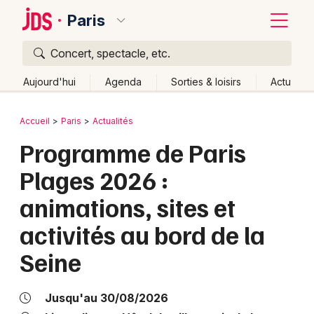
Paris
Concert, spectacle, etc.
Quoi ?
Fermer
Aujourd'hui
Agenda
Sorties & loisirs
Actu
Où ?
Retour
Publier un événement
Accueil
Paris
Actualités
Paris et alentours
Paris (75)
Ile de France
Partout
Programme de Paris
Bordeaux
Près de moi
Changer de lieu
Plages 2026 :
Colmar
Quand ?
Effacer les dates
animations, sites et
Lille
Grands événements
Aujourd'hui
Demain
Ce week-end
Autre
activités au bord de la
Lyon
Activité & Expérience
Seine
Marseille
Manifestations
Mulhouse
Jusqu'au 30/08/2026
Foires & salons