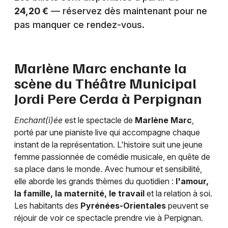
24,20 €
— réservez dès maintenant pour ne
Humour en Occitanie
pas manquer ce rendez-vous.
Marlène Marc enchante la
Newsletter des sorties
scène du Théâtre Municipal
Jordi Pere Cerda à Perpignan
Artistes en tournée
Enchant(i)ée
est le spectacle de
Marlène Marc
,
Actus à Perpignan
porté par une pianiste live qui accompagne chaque
instant de la représentation. L'histoire suit une jeune
Magazine à Perpignan
femme passionnée de comédie musicale, en quête de
sa place dans le monde. Avec humour et sensibilité,
elle aborde les grands thèmes du quotidien :
l'amour,
la famille, la maternité, le travail
et la relation à soi.
Les habitants des
Pyrénées-Orientales
peuvent se
réjouir de voir ce spectacle prendre vie à Perpignan.