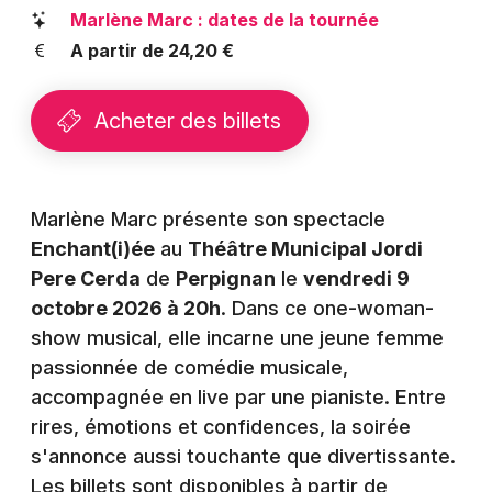
Montpellier
Marlène Marc : dates de la tournée
Spectacles
A partir de 24,20 €
Nantes
Concerts
Nice
Acheter des billets
Paris
Sports
Strasbourg
Soirées
Marlène Marc présente son spectacle
Toulouse
Enchant(i)ée
au
Théâtre Municipal Jordi
Sorties famille
Pere Cerda
de
Perpignan
le
vendredi 9
Toutes les villes
octobre 2026 à 20h
Expos
. Dans ce one-woman-
show musical, elle incarne une jeune femme
Sorties & loisirs
passionnée de comédie musicale,
accompagnée en live par une pianiste. Entre
Humour dans les Pyrénées-Orientales
rires, émotions et confidences, la soirée
s'annonce aussi touchante que divertissante.
Humour en Languedoc-Roussillon
Les billets sont disponibles à partir de