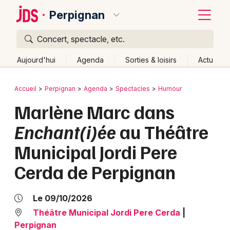
Perpignan
Concert, spectacle, etc.
Quoi ?
Fermer
Aujourd'hui
Agenda
Sorties & loisirs
Actu
Où ?
Retour
Publier un événement
Accueil
Perpignan
Agenda
Spectacles
Humour
Perpignan et alentours
Pyrénées-Orientales (66)
Marlène Marc dans
Bordeaux
Languedoc-Roussillon
Partout
Près de moi
Enchant(i)ée
au Théâtre
Changer de lieu
Colmar
Municipal Jordi Pere
Quand ?
Effacer les dates
Lille
Grands événements
Cerda de Perpignan
Aujourd'hui
Demain
Ce week-end
Autre
Lyon
Activité & Expérience
Marseille
Le 09/10/2026
Manifestations
Théâtre Municipal Jordi Pere Cerda
|
Mulhouse
Perpignan
Foires & salons