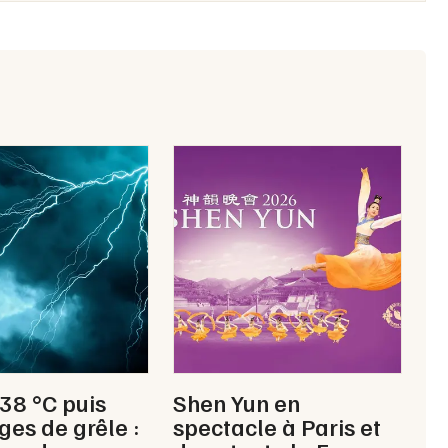
Choisir mes départements
26 - Drôme
Mon email
Je m'abonne
 38 °C puis
Shen Yun en
ges de grêle :
spectacle à Paris et