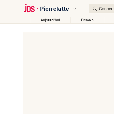
Pierrelatte
Concert,
Aujourd'hui
Demain
Quoi ?
Où ?
Pierrelatte et alentours
Drôme (26)
Rhône-Alpes
Changer de lieu