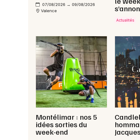
le wee
07/08/2026 → 09/08/2026
s’annon
Valence
Actualités
Montélimar : nos 5
Candlel
idées sorties du
hommag
week-end
Jacque