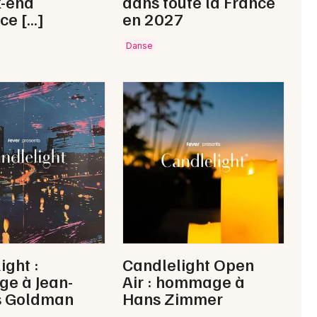
k-end
dans toute la France
ce […]
en 2027
Danse
ight :
Candlelight Open
e à Jean-
Air : hommage à
s Goldman
Hans Zimmer