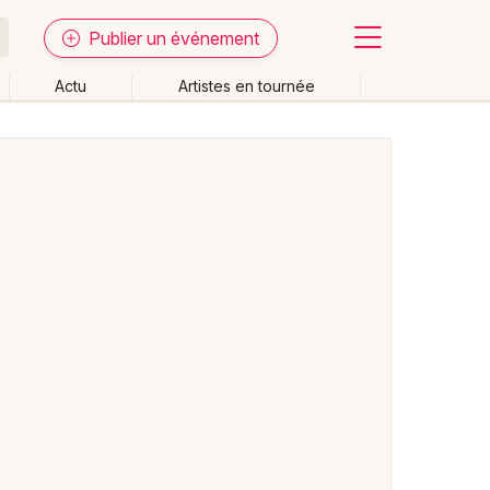
Publier un événement
Actu
Artistes en tournée
Fermer
Effacer les dates
week-end
Autre