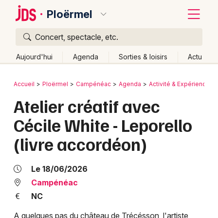
Ploërmel
Concert, spectacle, etc.
Quoi ?
Fermer
Aujourd'hui
Agenda
Sorties & loisirs
Actu
Où ?
Retour
Publier un événement
Accueil
Ploërmel
Campénéac
Agenda
Activité & Expérience
Ploërmel et alentours
Morbihan (56)
Bretagne
Atelier créatif avec
Bordeaux
Partout
Près de moi
Changer de lieu
Cécile White - Leporello
Colmar
Quand ?
Effacer les dates
(livre accordéon)
Lille
Grands événements
Aujourd'hui
Demain
Ce week-end
Autre
Lyon
Activité & Expérience
Le 18/06/2026
Marseille
Campénéac
Manifestations
NC
Mulhouse
Foires & salons
A quelques pas du château de Trécésson, l'artiste