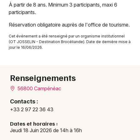
À partir de 8 ans. Minimum 3 participants, maxi 6
participants.
Réservation obligatoire auprès de l'office de tourisme.
Newsletter des sorties
Cet événement a été renseigné par un organisme institutionnel
(OT JOSSELIN - Destination Brocéliande). Date de dernière mise à
Artistes en tournée
jour le 16/06/2026.
Actus à Ploërmel
Renseignements
Magazine à Ploërmel
56800 Campénéac
Contacts :
+33 2 97 22 36 43
Dates et horaires :
Jeudi 18 Juin 2026 de 14h à 16h