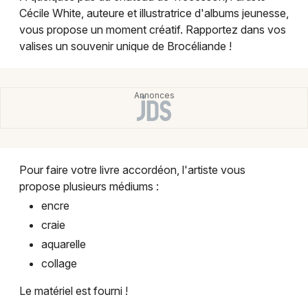
Montpellier
Cécile White, auteure et illustratrice d'albums jeunesse,
Spectacles
vous propose un moment créatif. Rapportez dans vos
Nantes
valises un souvenir unique de Brocéliande !
Concerts
Nice
Paris
Sports
Strasbourg
Soirées
Toulouse
Sorties famille
Pour faire votre livre accordéon, l'artiste vous
Toutes les villes
propose plusieurs médiums :
Expos
encre
craie
Sorties & loisirs
aquarelle
Ateliers dans le Morbihan
collage
Le matériel est fourni !
Ateliers en Bretagne