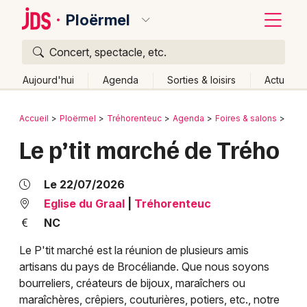
Ploërmel
Concert, spectacle, etc.
Quoi ?
Fermer
Aujourd'hui
Agenda
Sorties & loisirs
Actu
Où ?
Retour
Publier un événement
Accueil
Ploërmel
Tréhorenteuc
Agenda
Foires & salons
Mar
Ploërmel et alentours
Morbihan (56)
Bretagne
Le p’tit marché de Trého
Bordeaux
Partout
Près de moi
Changer de lieu
Colmar
Quand ?
Le 22/07/2026
Effacer les dates
Lille
Grands événements
Eglise du Graal
|
Tréhorenteuc
Aujourd'hui
Demain
Ce week-end
Autre
NC
Lyon
Activité & Expérience
Le P'tit marché est la réunion de plusieurs amis
Marseille
artisans du pays de Brocéliande. Que nous soyons
Manifestations
bourreliers, créateurs de bijoux, maraîchers ou
Mulhouse
maraîchères, crêpiers, couturières, potiers, etc., notre
Foires & salons