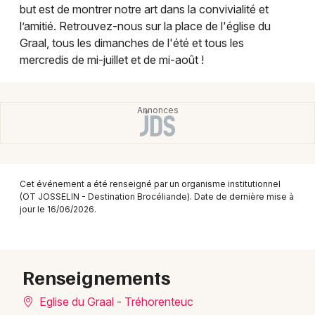
Montpellier
but est de montrer notre art dans la convivialité et
l’amitié. Retrouvez-nous sur la place de l'église du
Spectacles
Nantes
Graal, tous les dimanches de l'été et tous les
mercredis de mi-juillet et de mi-août !
Concerts
Nice
Paris
Sports
Strasbourg
Soirées
Toulouse
Sorties famille
Toutes les villes
Cet événement a été renseigné par un organisme institutionnel
Expos
(OT JOSSELIN - Destination Brocéliande). Date de dernière mise à
jour le 16/06/2026.
Sorties & loisirs
Marchés dans le Morbihan
Renseignements
Marchés en Bretagne
Eglise du Graal - Tréhorenteuc