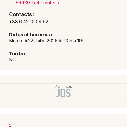
56430 Tréhorenteuc
Contacts :
+33 6 42 10 04 92
Newsletter des sorties
Dates et horaires :
Mercredi 22 Juillet 2026 de 10h à 19h
Artistes en tournée
Tarifs :
Actus à Ploërmel
NC
Magazine à Ploërmel