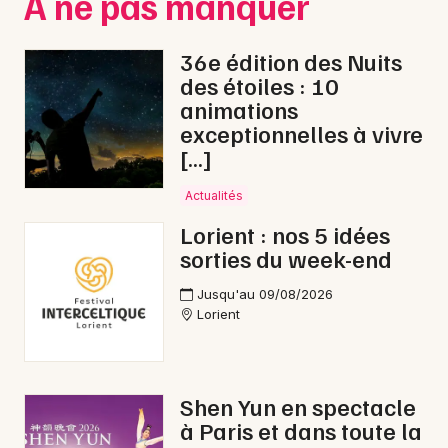
À ne pas manquer
Choisir mes départements
56 - Morbihan
36e édition des Nuits
des étoiles : 10
Mon email
animations
exceptionnelles à vivre
[…]
Je m'abonne
Actualités
Lorient : nos 5 idées
sorties du week-end
Jusqu'au 09/08/2026
Lorient
Shen Yun en spectacle
à Paris et dans toute la