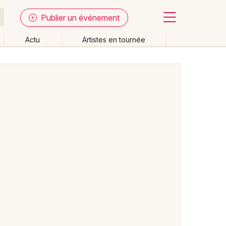
Publier un événement
Actu
Artistes en tournée
Fermer
Effacer les dates
week-end
Autre