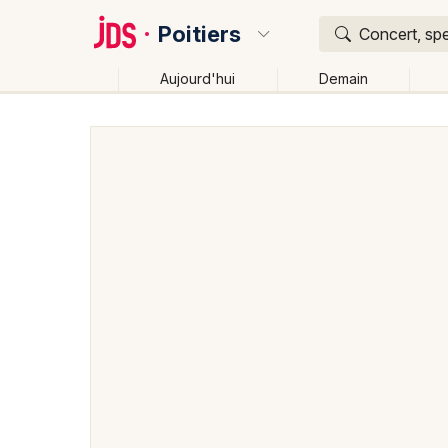
Poitiers
Concert, spe
Aujourd'hui
Demain
Quoi ?
Où ?
Poitiers et alentours
Vienne (86)
Poitou-Charent
Changer de lieu