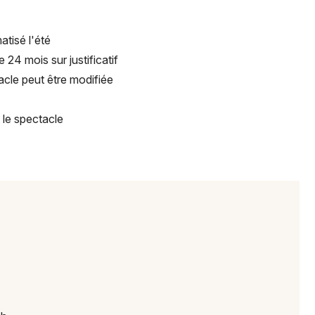
Choisir mes départements
atisé l'été
86 - Vienne
 24 mois sur justificatif
acle peut être modifiée
Mon email
 le spectacle
Je m'abonne