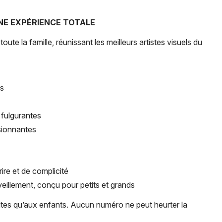
NE EXPÉRIENCE TOTALE
 la famille, réunissant les meilleurs artistes visuels du
Newsletter des sorties
Artistes en tournée
es
Actus à Poitiers
fulgurantes
Magazine à Poitiers
sionnantes
ire et de complicité
eillement, conçu pour petits et grands
ultes qu’aux enfants. Aucun numéro ne peut heurter la