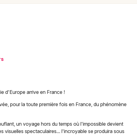
Spectacles
Mulhouse
Concerts
Montpellier
Nantes
Sports
Nice
Soirées
Paris
rs
Sorties famille
Strasbourg
Expos
Toulouse
Sorties & loisirs
Toutes les villes
ie d'Europe arrive en France !
Spectacles dans la Vienne
rrivée, pour la toute première fois en France, du phénomène
Spectacles en Poitou-Charente
uflant, un voyage hors du temps où l'impossible devient
es visuelles spectaculaires... l'incroyable se produira sous
Spectacles en Nouvelle-Aquitaine