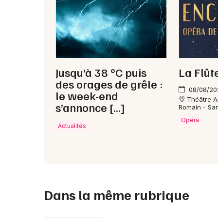
Jusqu’à 38 °C puis
La Flût
des orages de grêle :
08/08/20
le week-end
Théâtre An
s’annonce […]
Romain - Sa
Opéra
Actualités
Dans la même rubrique