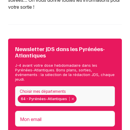
soirées… On vous donne toutes les informations pour
votre sortie !
Newsletter JDS dans les Pyrénées-
Atlantiques
J-4 avant votre dose hebdomadaire dans les
Pyrénées-Atlantiques. Bons plans, sorties,
événements : la sélection de la rédaction JDS, chaque
jeudi.
Choisir mes départements
64 - Pyrénées-Atlantiques
Mon email