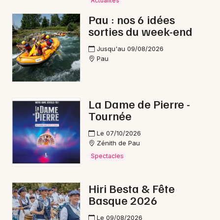
Actualités
Pau : nos 6 idées
sorties du week-end
Newsletter des sorties
Jusqu'au 09/08/2026
Pau
Artistes en tournée
Actus dans les Pyrénées-Atlantiques
La Dame de Pierre -
Tournée
Magazine dans les Pyrénées-Atlantiques
Le 07/10/2026
Zénith de Pau
Spectacles
Hiri Besta & Fête
Basque 2026
Le 09/08/2026