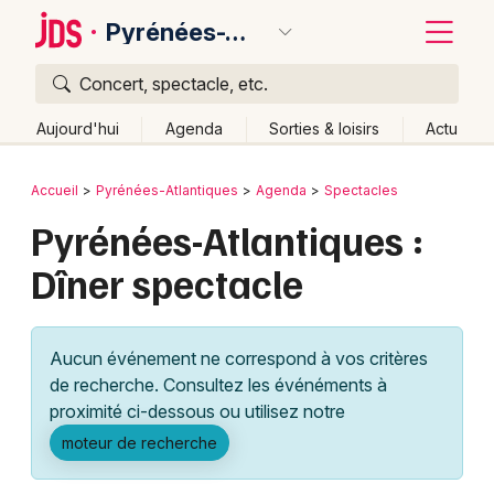
Pyrénées-Atlantiques
Concert, spectacle, etc.
Quoi ?
Fermer
Aujourd'hui
Agenda
Sorties & loisirs
Actu
Où ?
Retour
Publier un événement
Accueil
Pyrénées-Atlantiques
Agenda
Spectacles
Pyrénées-Atlantiques (64)
Aquitaine
Partout
Pyrénées-Atlantiques :
Bordeaux
Près de moi
Changer de lieu
Dîner spectacle
Colmar
Quand ?
Effacer les dates
Lille
Grands événements
Aujourd'hui
Demain
Ce week-end
Autre
Aucun événement ne correspond à vos critères
Lyon
Activité & Expérience
de recherche. Consultez les événéments à
proximité ci-dessous ou utilisez notre
Marseille
Manifestations
moteur de recherche
Mulhouse
Foires & salons