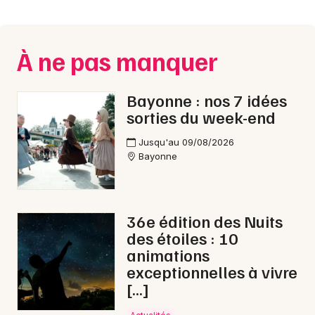
Montpellier
Spectacles
Nantes
À ne pas manquer
Concerts
Nice
Paris
Sports
Bayonne : nos 7 idées
sorties du week-end
Strasbourg
Soirées
Jusqu'au 09/08/2026
Toulouse
Bayonne
Sorties famille
Toutes les villes
Expos
36e édition des Nuits
Sorties & loisirs
des étoiles : 10
animations
Dîner spectacle en Aquitaine
exceptionnelles à vivre
[…]
Dîner spectacle en Nouvelle-Aquitaine