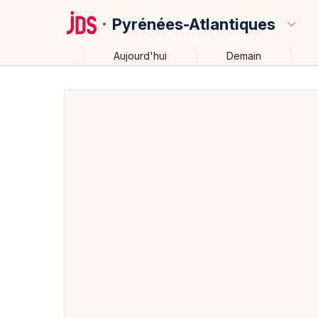
Pyrénées-Atlantiques
Aujourd'hui
Demain
Quoi ?
Où ?
Pyrénées-Atlantiques (64)
Aquitaine
Partout
P