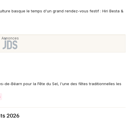
ture basque le temps d'un grand rendez-vous festif : Hiri Besta &
Newsletter des sorties
Artistes en tournée
Actus dans les Pyrénées-Atlantiques
Magazine dans les Pyrénées-Atlantiques
de-Béarn pour la Fête du Sel, l'une des fêtes traditionnelles les
s
its 2026