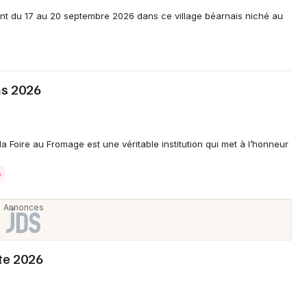
Choisir mes départements
ent du 17 au 20 septembre 2026 dans ce village béarnais niché au
64 - Pyrénées-Atlantiques
Mon email
ns 2026
Je m'abonne
 Foire au Fromage est une véritable institution qui met à l’honneur
s
te 2026