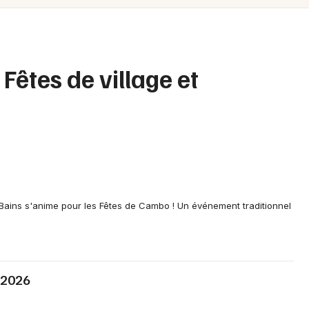
Spectacles
Mulhouse
Concerts
Montpellier
Nantes
Sports
Fêtes de village et
Nice
Soirées
Paris
Sorties famille
Strasbourg
Expos
Toulouse
Sorties & loisirs
Toutes les villes
Bains s'anime pour les Fêtes de Cambo ! Un événement traditionnel
Fêtes en Aquitaine
Fêtes en Nouvelle-Aquitaine
 2026