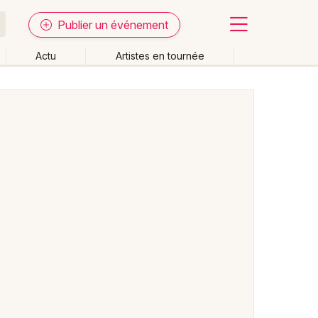
Publier un événement
Actu
Artistes en tournée
Fermer
Effacer les dates
week-end
Autre