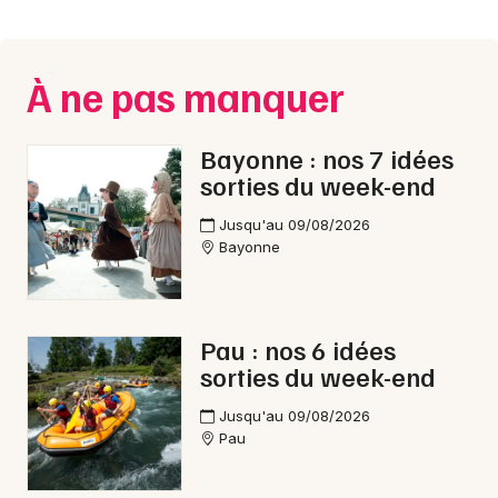
Montpellier
Spectacles
Nantes
À ne pas manquer
Concerts
Nice
Paris
Sports
Bayonne : nos 7 idées
sorties du week-end
Strasbourg
Soirées
Jusqu'au 09/08/2026
Toulouse
Bayonne
Sorties famille
Toutes les villes
Expos
Pau : nos 6 idées
Sorties & loisirs
sorties du week-end
Fête foraine en Aquitaine
Jusqu'au 09/08/2026
Pau
Fête foraine en Nouvelle-Aquitaine