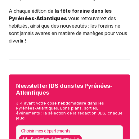
A chaque édition de
la fête foraine dans les
Pyrénées-Atlantiques
vous retrouverez des
habitués, ainsi que des nouveautés : les forains ne
sont jamais avares en matière de manèges pour vous
divertir !
Newsletter JDS dans les Pyrénées-
Atlantiques
J-4 avant votre dose hebdomadaire dans les
Pyrénées-Atlantiques. Bons plans, sorties,
événements : la sélection de la rédaction JDS, chaque
jeudi.
Choisir mes départements
64 - Pyrénées-Atlantiques