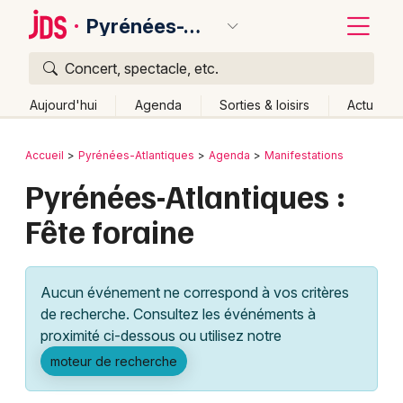
Pyrénées-Atlantiques
Concert, spectacle, etc.
Quoi ?
Fermer
Aujourd'hui
Agenda
Sorties & loisirs
Actu
Où ?
Retour
Publier un événement
Accueil
Pyrénées-Atlantiques
Agenda
Manifestations
Pyrénées-Atlantiques (64)
Aquitaine
Partout
Pyrénées-Atlantiques :
Bordeaux
Près de moi
Changer de lieu
Fête foraine
Colmar
Quand ?
Effacer les dates
Lille
Grands événements
Aujourd'hui
Demain
Ce week-end
Autre
Aucun événement ne correspond à vos critères
Lyon
Activité & Expérience
de recherche. Consultez les événéments à
proximité ci-dessous ou utilisez notre
Marseille
Manifestations
moteur de recherche
Mulhouse
Foires & salons