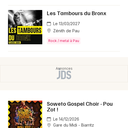
Montpellier
Spectacles
Les Tambours du Bronx
Nantes
Le 13/03/2027
Concerts
Nice
Zénith de Pau
Paris
Sports
Rock / metal à Pau
Strasbourg
Soirées
Toulouse
Sorties famille
Toutes les villes
Expos
Sorties & loisirs
Soweto Gospel Choir - Pou
Rock / metal en Aquitaine
Zot !
Le 14/12/2026
Rock / metal en Nouvelle-Aquitaine
Gare du Midi - Biarritz