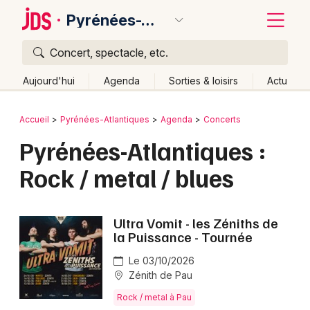
Pyrénées-Atlantiques
Concert, spectacle, etc.
Quoi ?
Fermer
Aujourd'hui
Agenda
Sorties & loisirs
Actu
Où ?
Retour
Publier un événement
Accueil
Pyrénées-Atlantiques
Agenda
Concerts
Pyrénées-Atlantiques (64)
Aquitaine
Partout
Pyrénées-Atlantiques :
Bordeaux
Près de moi
Changer de lieu
Rock / metal / blues
Colmar
Quand ?
Effacer les dates
Lille
Grands événements
Aujourd'hui
Demain
Ce week-end
Autre
Ultra Vomit - les Zéniths de
Lyon
la Puissance - Tournée
Activité & Expérience
Marseille
Le 03/10/2026
Manifestations
Zénith de Pau
Mulhouse
Rock / metal à Pau
Foires & salons