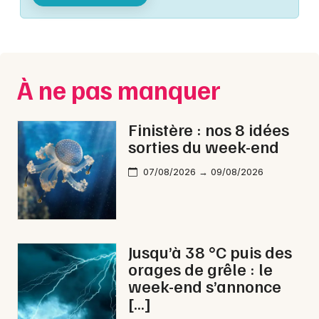
Montpellier
Spectacles
Nantes
Concerts
Nice
À ne pas manquer
Paris
Sports
Strasbourg
Finistère : nos 8 idées
Soirées
sorties du week-end
Toulouse
Sorties famille
07/08/2026 → 09/08/2026
Toutes les villes
Expos
Sorties & loisirs
Jusqu’à 38 °C puis des
orages de grêle : le
Interactives & immersives dans le Finistère
week-end s’annonce
[…]
Interactives & immersives en Bretagne