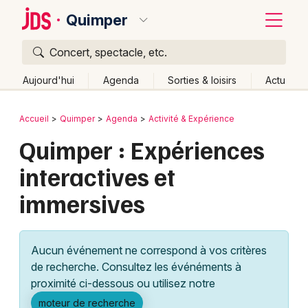
Quimper
Concert, spectacle, etc.
Quoi ?
Fermer
Aujourd'hui
Agenda
Sorties & loisirs
Actu
Où ?
Retour
Publier un événement
Accueil
Quimper
Agenda
Activité & Expérience
Quimper et alentours
Finistère (29)
Bretagne
Quimper : Expériences
Bordeaux
Partout
Près de moi
Changer de lieu
interactives et
Colmar
Quand ?
Effacer les dates
immersives
Lille
Grands événements
Aujourd'hui
Demain
Ce week-end
Autre
Lyon
Activité & Expérience
Aucun événement ne correspond à vos critères
Marseille
de recherche. Consultez les événéments à
Manifestations
proximité ci-dessous ou utilisez notre
Mulhouse
Foires & salons
moteur de recherche