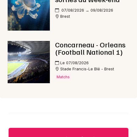
Choisir mes départements
29 - Finistère
07/08/2026 → 09/08/2026
Brest
Mon email
Concarneau - Orleans
Je m'abonne
(Football National 1)
Le 07/08/2026
Stade Francis-Le Blé - Brest
Matchs