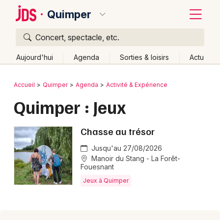
Quimper
Concert, spectacle, etc.
Quoi ?
Fermer
Aujourd'hui
Agenda
Sorties & loisirs
Actu
Où ?
Retour
Publier un événement
Accueil
Quimper
Agenda
Activité & Expérience
Quimper et alentours
Finistère (29)
Bretagne
Quimper : Jeux
Bordeaux
Partout
Près de moi
Changer de lieu
Colmar
Chasse au trésor
Quand ?
Effacer les dates
Lille
Grands événements
Aujourd'hui
Demain
Ce week-end
Autre
Jusqu'au 27/08/2026
Manoir du Stang - La Forêt-
Lyon
Fouesnant
Activité & Expérience
Jeux à Quimper
Marseille
Manifestations
Mulhouse
Foires & salons