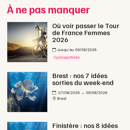
Montpellier
À ne pas manquer
Spectacles
Nantes
Où voir passer le Tour
Concerts
Nice
de France Femmes
2026
Paris
Sports
Strasbourg
Jusqu'au 09/08/2026
Soirées
Cyclosportives
Toulouse
Sorties famille
Brest : nos 7 idées
Toutes les villes
sorties du week-end
Expos
07/08/2026 → 09/08/2026
Sorties & loisirs
Brest
Jeux dans le Finistère
Jeux en Bretagne
Finistère : nos 8 idées