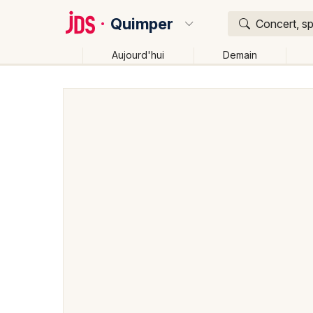
Quimper
Concert, sp
Aujourd'hui
Demain
Quoi ?
Où ?
Quimper et alentours
Finistère (29)
Bretagne
Changer de lieu