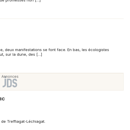
t de promesses non […]
29 - Finistère
Mon email
Je m'abonne
e, deux manifestations se font face. En bas, les écologistes
t, sur la dune, des […]
ac
 de Treffiagat-Léchiagat.