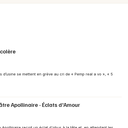
Spectacles
Mulhouse
Concerts
Montpellier
Nantes
Sports
Nice
Soirées
Paris
colère
Sorties famille
Strasbourg
Expos
Toulouse
res d’usine se mettent en grève au cri de « Pemp real a vo », « 5
Sorties & loisirs
Toutes les villes
Théâtre dans le Finistère
âtre Apollinaire - Éclats d'Amour
Théâtre en Bretagne
 Apollinaire reçoit un éclat d'obus à la tête et, en attendant les