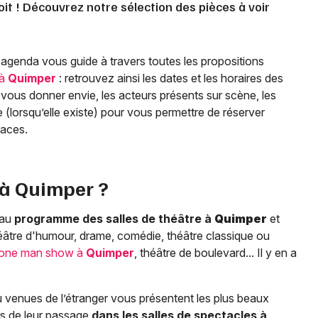
it ! Découvrez notre sélection des pièces à voir
 agenda vous guide à travers toutes les propositions
 à
Quimper
: retrouvez ainsi les dates et les horaires des
vous donner envie, les acteurs présents sur scène, les
igne (lorsqu’elle existe) pour vous permettre de réserver
places.
 à
Quimper
?
 au
programme des salles de théâtre à
Quimper
et
héâtre d'humour, drame, comédie, théâtre classique ou
one man show à
Quimper
, théâtre de boulevard... Il y en a
 venues de l’étranger vous présentent les plus beaux
rs de leur passage
dans les salles de spectacles à