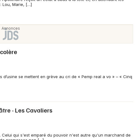
 Lou, Marie, […]
Newsletter des sorties
Artistes en tournée
Actus à Quimper
colère
Magazine à Quimper
res d’usine se mettent en grève au cri de « Pemp real a vo » – « Cinq
âtre - Les Cavaliers
. Celui qui s'est emparé du pouvoir n'est autre qu'un marchand de
Choisir mes départements