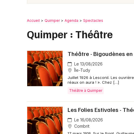
Accueil
Quimper
Agenda
Spectacles
Quimper : Théâtre
Théâtre - Bigoudènes en 
Le 13/08/2026
Île-Tudy
Juillet 1926 à Lesconil. Les ouvriè
réaux on aura ! ». Chez […]
Théâtre à Quimper
Les Folies Estivales - Thé
Le 16/08/2026
Combrit
17 mars 1916. Sur le front, Guillaume