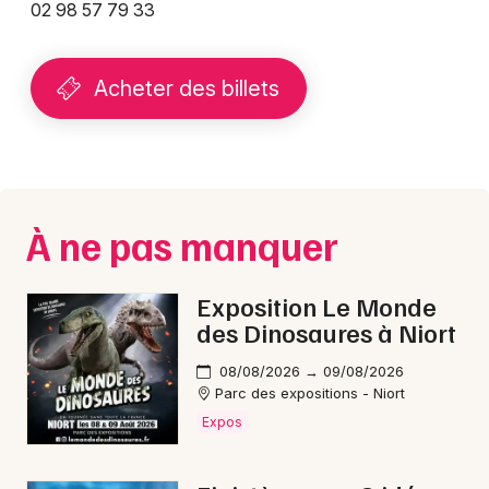
02 98 57 79 33
Acheter des billets
Newsletter des sorties
Artistes en tournée
Actus à Quimper
À ne pas manquer
Magazine à Quimper
Exposition Le Monde
des Dinosaures à Niort
08/08/2026 → 09/08/2026
Parc des expositions - Niort
Expos