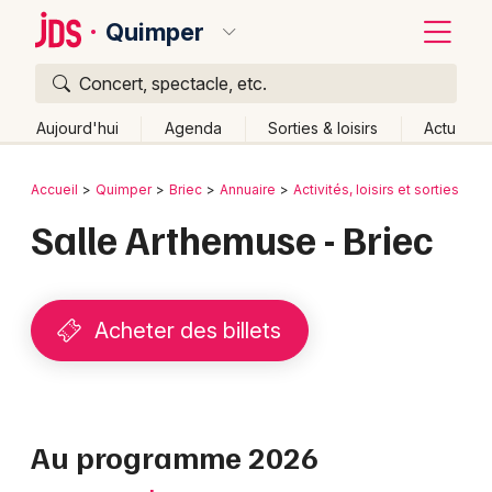
Quimper
Concert, spectacle, etc.
Quoi ?
Fermer
Aujourd'hui
Agenda
Sorties & loisirs
Actu
Où ?
Retour
Publier un événement
Accueil
Quimper
Briec
Annuaire
Activités, loisirs et sorties
Cu
Quimper et alentours
Finistère (29)
Bretagne
Salle Arthemuse - Briec
Bordeaux
Partout
Près de moi
Changer de lieu
Colmar
Quand ?
Effacer les dates
Lille
Grands événements
Acheter des billets
Aujourd'hui
Demain
Ce week-end
Autre
Lyon
Activité & Expérience
Marseille
Manifestations
Au programme 2026
Mulhouse
Foires & salons