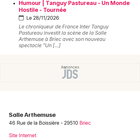
Montpellier
Humour | Tanguy Pastureau - Un Monde
Hostile - Tournée
Spectacles
Nantes
Le 28/11/2026
Le chroniqueur de France Inter Tanguy
Concerts
Nice
Pastureau investit la scène de la Salle
Arthemuse à Briec avec son nouveau
Paris
Sports
spectacle "Un […]
Strasbourg
Soirées
Toulouse
Sorties famille
Toutes les villes
Expos
Sorties & loisirs
Salle Arthemuse
Salle de concert, spectacle dans le Finistère
46 Rue de la Boissière - 29510
Briec
Salle de concert, spectacle en Bretagne
Site Internet