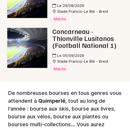
Choisir mes départements
Le 29/08/2026
29 - Finistère
Stade Francis-Le Blé - Brest
Matchs
Mon email
Concarneau -
Thionville Lusitanos
(Football National 1)
Je m'abonne
Le 05/09/2026
Stade Francis-Le Blé - Brest
Matchs
De nombreuses bourses en tous genres vous
attendent à
Quimperlé
, tout au long de
l’année : bourse aux skis, bourse aux livres,
bourse aux vélos, bourse aux plantes ou
bourses multi-collections… Vous aurez