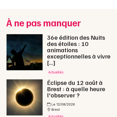
Montpellier
Spectacles
Nantes
À ne pas manquer
Concerts
Nice
Paris
Sports
36e édition des Nuits
des étoiles : 10
Strasbourg
Soirées
animations
exceptionnelles à vivre
Toulouse
Sorties famille
[…]
Toutes les villes
Actualités
Expos
Éclipse du 12 août à
Sorties & loisirs
Brest : à quelle heure
l'observer ?
Bourses dans le Finistère
Le 12/08/2026
Brest
Bourses en Bretagne
Actualités