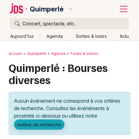
Quimperlé
Concert, spectacle, etc.
Quoi ?
Fermer
Aujourd'hui
Agenda
Sorties & loisirs
Actu
Où ?
Retour
Publier un événement
Accueil
Quimperlé
Agenda
Foires & salons
Quimperlé et alentours
Finistère (29)
Bretagne
Quimperlé : Bourses
Bordeaux
Partout
Près de moi
Changer de lieu
diverses
Colmar
Quand ?
Effacer les dates
Lille
Grands événements
Aujourd'hui
Demain
Ce week-end
Autre
Aucun événement ne correspond à vos critères
Lyon
Activité & Expérience
de recherche. Consultez les événéments à
proximité ci-dessous ou utilisez notre
Marseille
Manifestations
moteur de recherche
Mulhouse
Foires & salons