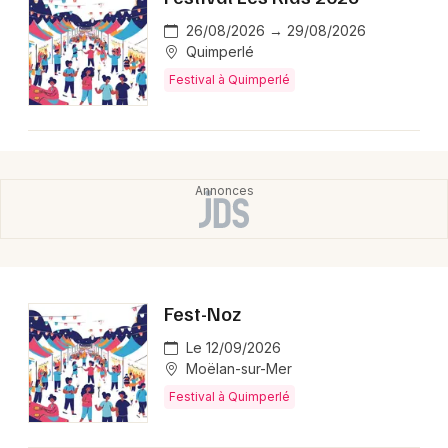
Montpellier
26/08/2026 → 29/08/2026
Spectacles
Nantes
Quimperlé
Festival à Quimperlé
Concerts
Nice
Paris
Sports
Strasbourg
Soirées
Toulouse
Sorties famille
Toutes les villes
Expos
Fest-Noz
Sorties & loisirs
Le 12/09/2026
Moëlan-sur-Mer
Festival dans le Finistère
Festival à Quimperlé
Festival en Bretagne