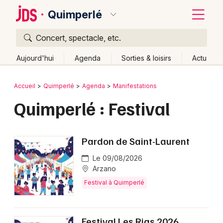
Quimperlé
Concert, spectacle, etc.
Quoi ?
Fermer
Aujourd'hui
Agenda
Sorties & loisirs
Actu
Où ?
Retour
Publier un événement
Accueil
Quimperlé
Agenda
Manifestations
Quimperlé et alentours
Finistère (29)
Bretagne
Quimperlé : Festival
Bordeaux
Partout
Près de moi
Changer de lieu
Colmar
Quand ?
Effacer les dates
Pardon de Saint-Laurent
Lille
Grands événements
Aujourd'hui
Demain
Ce week-end
Autre
Le 09/08/2026
Lyon
Arzano
Activité & Expérience
Festival à Quimperlé
Marseille
Manifestations
Mulhouse
Foires & salons
Festival Les Rias 2026