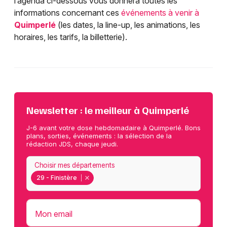
l’agenda ci-dessous vous donnera toutes les
informations concernant ces
événements à venir à
Quimperlé
(les dates, la line-up, les animations, les
horaires, les tarifs, la billetterie).
Newsletter : le meilleur à Quimperlé
J-6 avant votre dose hebdomadaire à Quimperlé. Bons
plans, sorties, événements : la sélection de la
rédaction JDS, chaque jeudi.
Choisir mes départements
29 - Finistère
Mon email