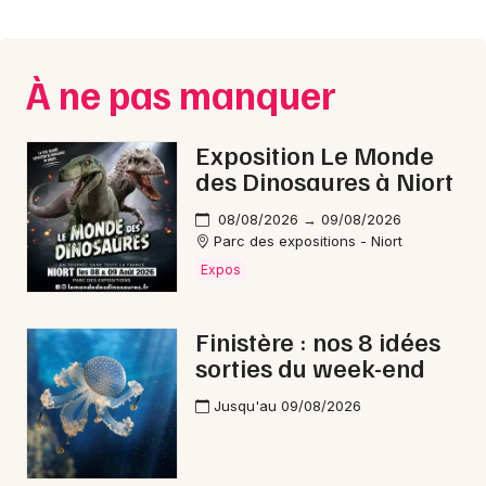
Montpellier
Spectacles
Nantes
À ne pas manquer
Concerts
Nice
Paris
Sports
Exposition Le Monde
des Dinosaures à Niort
Strasbourg
Soirées
08/08/2026 → 09/08/2026
Toulouse
Parc des expositions - Niort
Sorties famille
Expos
Toutes les villes
Expos
Finistère : nos 8 idées
Sorties & loisirs
sorties du week-end
Nouvel An dans le Finistère
Jusqu'au 09/08/2026
Nouvel An en Bretagne