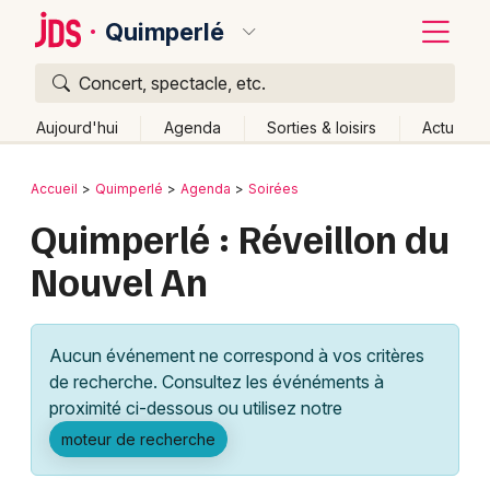
Quimperlé
Concert, spectacle, etc.
Quoi ?
Fermer
Aujourd'hui
Agenda
Sorties & loisirs
Actu
Où ?
Retour
Publier un événement
Accueil
Quimperlé
Agenda
Soirées
Quimperlé et alentours
Finistère (29)
Bretagne
Quimperlé : Réveillon du
Bordeaux
Partout
Près de moi
Changer de lieu
Nouvel An
Colmar
Quand ?
Effacer les dates
Lille
Grands événements
Aujourd'hui
Demain
Ce week-end
Autre
Aucun événement ne correspond à vos critères
Lyon
Activité & Expérience
de recherche. Consultez les événéments à
proximité ci-dessous ou utilisez notre
Marseille
Manifestations
moteur de recherche
Mulhouse
Foires & salons