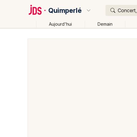
Quimperlé
Concert,
Aujourd'hui
Demain
Quoi ?
Où ?
Quimperlé et alentours
Finistère (29)
Bretagne
Changer de lieu