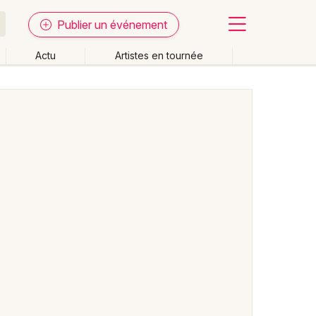
Publier un événement
Actu
Artistes en tournée
Fermer
Effacer les dates
week-end
Autre