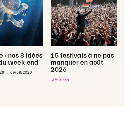
Choisir mes départements
29 - Finistère
Mon email
Je m'abonne
e : nos 8 idées
15 festivals à ne pas
 du week-end
manquer en août
2026
26 → 09/08/2026
Actualités