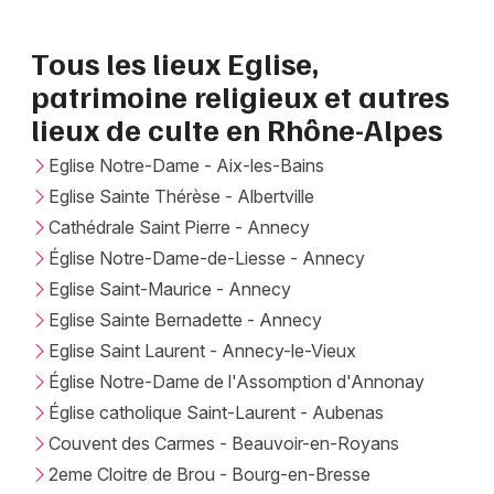
Tous les lieux Eglise,
Newsletter des sorties
patrimoine religieux et autres
Artistes en tournée
lieux de culte en Rhône-Alpes
Actus en Rhône-Alpes
Eglise Notre-Dame - Aix-les-Bains
Eglise Sainte Thérèse - Albertville
Magazine en Rhône-Alpes
Cathédrale Saint Pierre - Annecy
Église Notre-Dame-de-Liesse - Annecy
Eglise Saint-Maurice - Annecy
Eglise Sainte Bernadette - Annecy
Eglise Saint Laurent - Annecy-le-Vieux
Église Notre-Dame de l'Assomption d'Annonay
Église catholique Saint-Laurent - Aubenas
Couvent des Carmes - Beauvoir-en-Royans
Choisir mes départements
2eme Cloitre de Brou - Bourg-en-Bresse