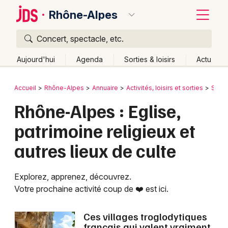
Rhône-Alpes
Concert, spectacle, etc.
Quoi ?
Fermer
Aujourd'hui
Agenda
Sorties & loisirs
Actu
Où ?
Retour
Publier un événement
Accueil
Rhône-Alpes
Annuaire
Activités, loisirs et sorties
Site 
Rhône-Alpes
Partout
Près de moi
Changer de lieu
Rhône-Alpes : Eglise,
Bordeaux
Quand ?
Effacer les dates
patrimoine religieux et
Colmar
Aujourd'hui
Demain
Ce week-end
Autre
autres lieux de culte
Lille
Grands événements
Lyon
Activité & Expérience
Explorez, apprenez, découvrez.
Votre prochaine activité coup de ❤️ est ici.
Marseille
Manifestations
Mulhouse
Ces villages troglodytiques
Foires & salons
français qui valent vraiment