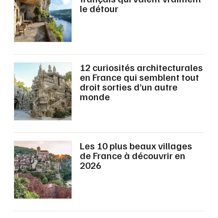
Montpellier
le détour
Spectacles
Nantes
Concerts
Nice
Paris
12 curiosités architecturales
Sports
en France qui semblent tout
Strasbourg
droit sorties d’un autre
Soirées
monde
Toulouse
Sorties famille
Toutes les villes
Expos
Les 10 plus beaux villages
de France à découvrir en
Sorties & loisirs
2026
Eglise en Auvergne-Rhône-Alpes