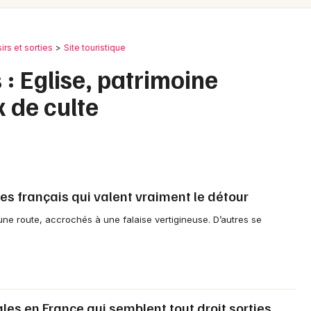
Spectacles
Mulhouse
Concerts
Montpellier
sirs et sorties
Site touristique
Nantes
Sports
: Eglise, patrimoine
Nice
x de culte
Soirées
Paris
Sorties famille
Strasbourg
Expos
Toulouse
es français qui valent vraiment le détour
Sorties & loisirs
Toutes les villes
une route, accrochés à une falaise vertigineuse. D’autres se
Newsletter des sorties
ales en France qui semblent tout droit sorties