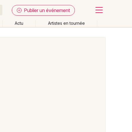
Publier un événement
Actu
Artistes en tournée
Fermer
Effacer les dates
week-end
Autre