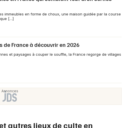
Artistes en tournée
es immeubles en forme de choux, une maison guidée par la course
Actus en Auvergne-Rhône-Alpes
ique […]
Magazine en Auvergne-Rhône-Alpes
es de France à découvrir en 2026
nnes et paysages à couper le souffle, la France regorge de villages
Choisir mes départements
Mon email
et autres lieux de culte en