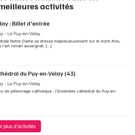
meilleures activités
Je m'abonne
y : Billet d'entrée
y - Le Puy-en-Velay
drale Notre-Dame se dresse majestueusement sur le mont Anis,
 l'art roman auvergnat. […]
athédral du Puy-en-Velay (43)
y - Le Puy-en-Velay
ieu de pèlerinage catholique : l'Ensemble cathédral du Puy-en-
r plus d'activités