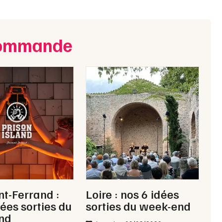
ecommande
t-Ferrand :
Loire : nos 6 idées
dées sorties du
sorties du week-end
nd