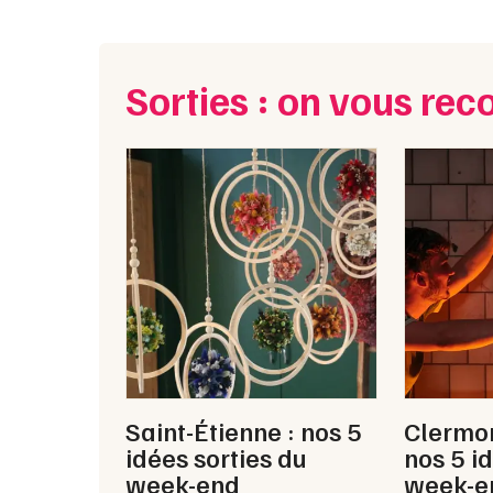
Sorties : on vous r
Saint-Étienne : nos 5
Clermon
idées sorties du
nos 5 i
week-end
week-e