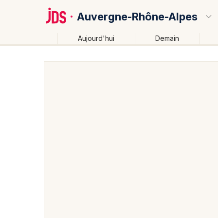
Auvergne-Rhône-Alpes
Aujourd'hui
Demain
Quoi ?
Où ?
Auvergne-Rhône-Alpes
Partout
Près de moi
Ch