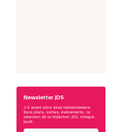
Newsletter JDS
J-5 avant votre dose hebdomadaire.
Bons plans, sorties, événements : la
sélection de la rédaction JDS, chaque
jeudi.