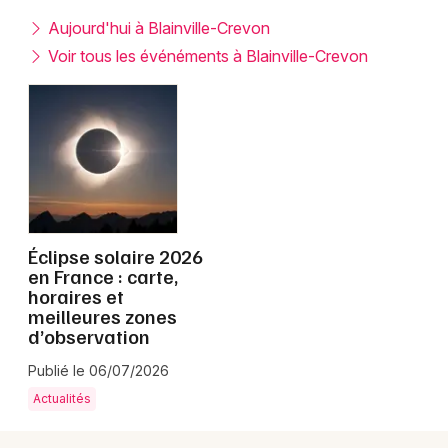
Montpellier
Aujourd'hui à Blainville-Crevon
Spectacles
Nantes
Voir tous les événéments à Blainville-Crevon
Concerts
Nice
Paris
Sports
Strasbourg
Soirées
Toulouse
Sorties famille
Éclipse solaire 2026
Toutes les villes
en France : carte,
Expos
horaires et
meilleures zones
Sorties & loisirs
d’observation
Publié le 06/07/2026
Seine-Maritime
Actualités
Haute-Normandie