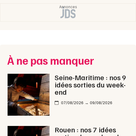
Normandie
Newsletter des sorties
À ne pas manquer
Artistes en tournée
Actus à Rouen
Seine-Maritime : nos 9
idées sorties du week-
Magazine à Rouen
end
07/08/2026 → 09/08/2026
Rouen : nos 7 idées