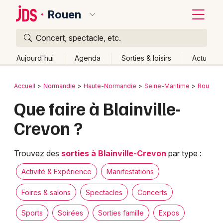
Rouen
Concert, spectacle, etc.
Quoi ?
Fermer
Aujourd'hui
Agenda
Sorties & loisirs
Actu
Où ?
Retour
Publier un événement
Accueil
Normandie
Haute-Normandie
Seine-Maritime
Rouen
Rouen et alentours
Seine-Maritime (76)
Que faire à Blainville-
Bordeaux
Haute-Normandie
Partout
Près de moi
Crevon ?
Changer de lieu
Colmar
Quand ?
Effacer les dates
Lille
Grands événements
Trouvez des
sorties à Blainville-Crevon
par type :
Aujourd'hui
Demain
Ce week-end
Autre
Lyon
Activité & Expérience
Activité & Expérience
Manifestations
Marseille
Foires & salons
Spectacles
Concerts
Manifestations
Mulhouse
Sports
Soirées
Sorties famille
Expos
Foires & salons