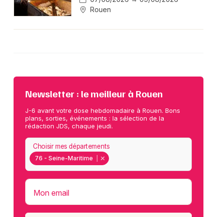
Rouen
Newsletter : le meilleur à Rouen
J-6 avant votre dose hebdomadaire à Rouen. Bons
plans, sorties, événements : la sélection de la
rédaction JDS, chaque jeudi.
Choisir mes départements
76 - Seine-Maritime
Mon email