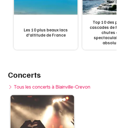
de
Top 10 des plus b
:
cascades de France
Les 10 plus beaux lacs
en
chutes d'eau
d'altitude de France
x
spectaculaires à 
absolument
Concerts
Tous les concerts à Blainville-Crevon