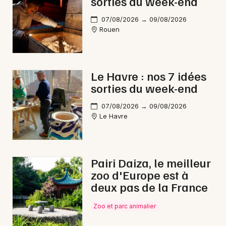
sorties du week-end
07/08/2026 → 09/08/2026
Choisir mes départements
Rouen
76 - Seine-Maritime
Le Havre : nos 7 idées
Mon email
sorties du week-end
Je m'abonne
07/08/2026 → 09/08/2026
Le Havre
Pairi Daiza, le meilleur
zoo d'Europe est à
deux pas de la France
Zoo et parc animalier