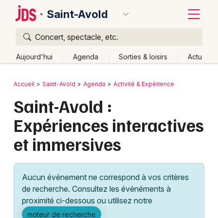
Saint-Avold
Concert, spectacle, etc.
Quoi ?
Fermer
Aujourd'hui
Agenda
Sorties & loisirs
Actu
Où ?
Retour
Publier un événement
Accueil
Saint-Avold
Agenda
Activité & Expérience
Saint-Avold et alentours
Moselle (57)
Lorraine
Saint-Avold :
Bordeaux
Partout
Près de moi
Changer de lieu
Expériences interactives
Colmar
Quand ?
Effacer les dates
et immersives
Lille
Grands événements
Aujourd'hui
Demain
Ce week-end
Autre
Lyon
Activité & Expérience
Aucun événement ne correspond à vos critères
Marseille
de recherche. Consultez les événéments à
Manifestations
proximité ci-dessous ou utilisez notre
Mulhouse
Foires & salons
moteur de recherche