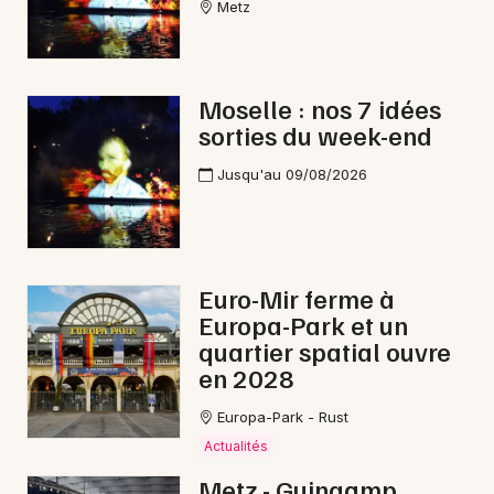
Metz
Interactives & immersives dans le Grand Est
Moselle : nos 7 idées
sorties du week-end
Newsletter des sorties
Jusqu'au 09/08/2026
Artistes en tournée
Actus à Saint-Avold
Euro-Mir ferme à
Europa-Park et un
Magazine à Saint-Avold
quartier spatial ouvre
en 2028
Europa-Park - Rust
Actualités
Metz - Guingamp