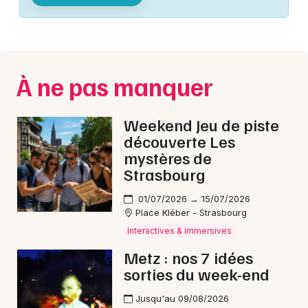
Montpellier
Spectacles
Nantes
Concerts
Nice
À ne pas manquer
Paris
Sports
Strasbourg
Weekend Jeu de piste
Soirées
découverte Les
Toulouse
mystères de
Sorties famille
Strasbourg
Toutes les villes
Expos
01/07/2026 → 15/07/2026
Place Kléber - Strasbourg
Sorties & loisirs
Interactives & immersives
Metz : nos 7 idées
Interactives & immersives en Moselle
sorties du week-end
Interactives & immersives en Lorraine
Jusqu'au 09/08/2026