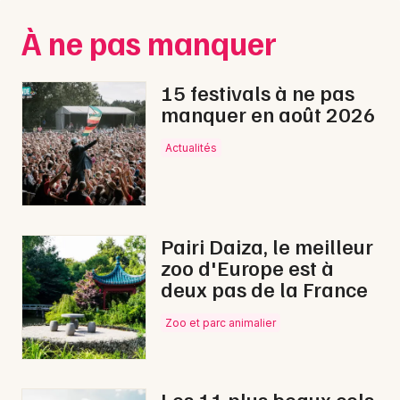
Montpellier
À ne pas manquer
Spectacles
Nantes
Concerts
Nice
15 festivals à ne pas
manquer en août 2026
Paris
Sports
Actualités
Strasbourg
Soirées
Toulouse
Sorties famille
Toutes les villes
Pairi Daiza, le meilleur
Expos
zoo d'Europe est à
deux pas de la France
Sorties & loisirs
Zoo et parc animalier
Festival en Moselle
Festival en Lorraine
Les 11 plus beaux cols