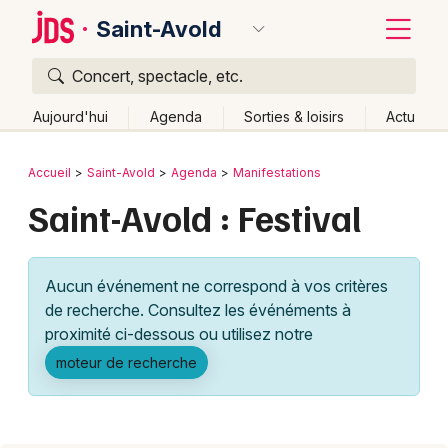
Saint-Avold
Concert, spectacle, etc.
Quoi ?
Fermer
Aujourd'hui
Agenda
Sorties & loisirs
Actu
Où ?
Retour
Publier un événement
Accueil
Saint-Avold
Agenda
Manifestations
Saint-Avold et alentours
Moselle (57)
Lorraine
Saint-Avold : Festival
Bordeaux
Partout
Près de moi
Changer de lieu
Colmar
Quand ?
Effacer les dates
Aucun événement ne correspond à vos critères
Lille
Grands événements
Aujourd'hui
Demain
Ce week-end
Autre
de recherche. Consultez les événéments à
Lyon
proximité ci-dessous ou utilisez notre
Activité & Expérience
moteur de recherche
Marseille
Manifestations
Mulhouse
Foires & salons