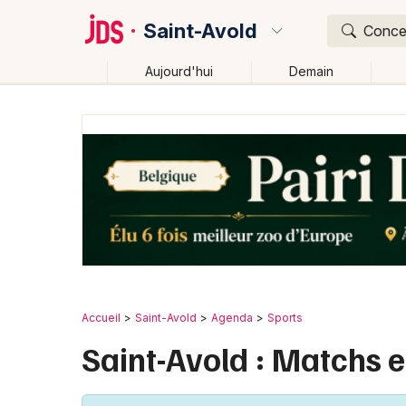
Saint-Avold
Concer
Aujourd'hui
Demain
Quoi ?
Où ?
Saint-Avold et alentours
Moselle (57)
Lorraine
Changer de lieu
Accueil
Saint-Avold
Agenda
Sports
Saint-Avold : Matchs e