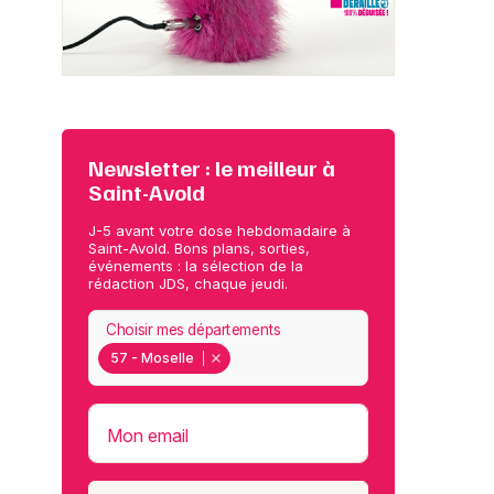
Newsletter : le meilleur à
Saint-Avold
J-5 avant votre dose hebdomadaire à
Saint-Avold. Bons plans, sorties,
événements : la sélection de la
rédaction JDS, chaque jeudi.
Choisir mes départements
57 - Moselle
Mon email