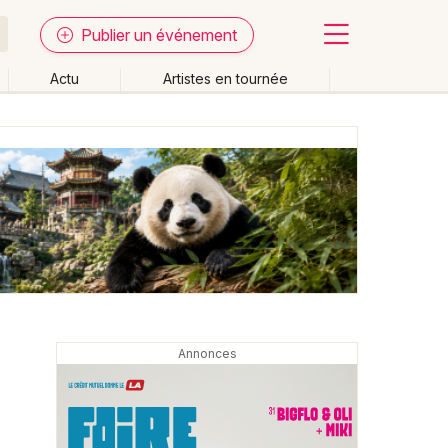
Publier un événement
Actu
Artistes en tournée
Fermer
Effacer les dates
week-end
Autre