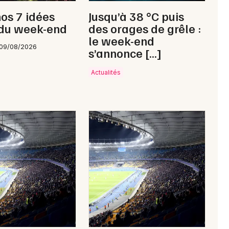
nos 7 idées
Jusqu’à 38 °C puis
 du week-end
des orages de grêle :
le week-end
 09/08/2026
s’annonce […]
Newsletter des sorties
Actualités
Artistes en tournée
Actus à Saint-Avold
Magazine à Saint-Avold