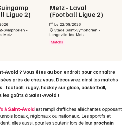
 Guingamp
Metz - Laval
Choisir mes départements
ll Ligue 2)
(Football Ligue 2)
57 - Moselle
/2026
Le 22/08/2026
nt-Symphorien -
Stade Saint-Symphorien -
ès-Metz
Longeville-lès-Metz
Mon email
Matchs
Je m'abonne
nt-Avold
? Vous êtes au bon endroit pour connaître
isées près de chez vous. Découvrez ainsi les matchs
 : football, rugby, hockey sur glace, basketball,
us les goûts à
Saint-Avold
!
fs à
Saint-Avold
est rempli d’affiches alléchantes opposant
ournois locaux, régionaux ou nationaux. Les sportifs et
nt, elles aussi, pour les soutenir lors de leur
prochain