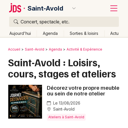
Saint-Avold
Concert, spectacle, etc.
Quoi ?
Fermer
Aujourd'hui
Agenda
Sorties & loisirs
Actu
Où ?
Retour
Publier un événement
Accueil
Saint-Avold
Agenda
Activité & Expérience
Saint-Avold et alentours
Moselle (57)
Lorraine
Saint-Avold : Loisirs,
Bordeaux
Partout
Près de moi
Changer de lieu
cours, stages et ateliers
Colmar
Quand ?
Effacer les dates
Lille
Grands événements
Aujourd'hui
Demain
Ce week-end
Autre
Décorez votre propre meuble
au sein de notre atelier
Lyon
Activité & Expérience
Le 13/08/2026
Marseille
Saint-Avold
Manifestations
Ateliers à Saint-Avold
Mulhouse
Foires & salons