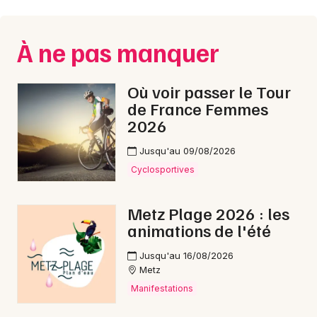
Montpellier
Spectacles
Nantes
À ne pas manquer
Concerts
Nice
Où voir passer le Tour
Paris
Sports
de France Femmes
2026
Strasbourg
Soirées
Toulouse
Jusqu'au 09/08/2026
Sorties famille
Cyclosportives
Toutes les villes
Expos
Metz Plage 2026 : les
animations de l'été
Sorties & loisirs
Jusqu'au 16/08/2026
Ateliers en Moselle
Metz
Manifestations
Ateliers en Lorraine