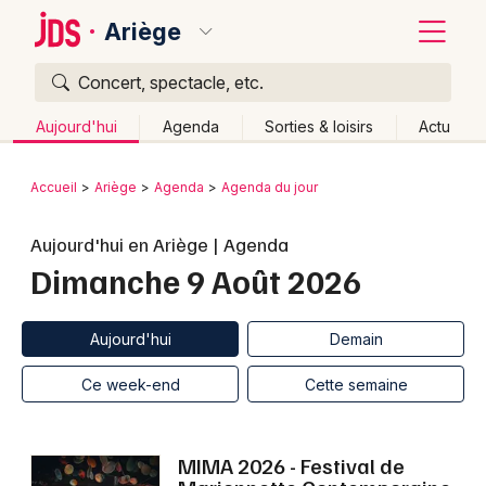
Ariège
Concert, spectacle, etc.
Quoi ?
Fermer
Aujourd'hui
Agenda
Sorties & loisirs
Actu
Où ?
Retour
Publier un événement
Accueil
Ariège
Agenda
Agenda du jour
Ariège (09)
Midi-Pyrénées
Partout
Près de moi
Bordeaux
Changer de lieu
Aujourd'hui en Ariège | Agenda
Dimanche 9 Août 2026
Colmar
Quand ?
Effacer les dates
Lille
Grands événements
Aujourd'hui
Demain
Ce week-end
Autre
Aujourd'hui
Demain
Lyon
Activité & Expérience
Ce week-end
Cette semaine
Marseille
Manifestations
Mulhouse
MIMA 2026 - Festival de
Foires & salons