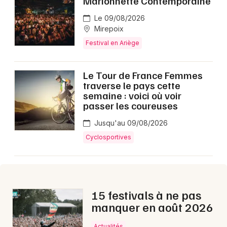
Marionnette Contemporaine
Montpellier
Le 09/08/2026
Spectacles
Nantes
Mirepoix
Festival en Ariège
Concerts
Nice
Paris
Sports
Le Tour de France Femmes
traverse le pays cette
Strasbourg
Soirées
semaine : voici où voir
passer les coureuses
Toulouse
Sorties famille
Jusqu'au 09/08/2026
Toutes les villes
Cyclosportives
Expos
Sorties & loisirs
Aujourd'hui en Midi-Pyrénées
15 festivals à ne pas
manquer en août 2026
Aujourd'hui en Occitanie
Actualités